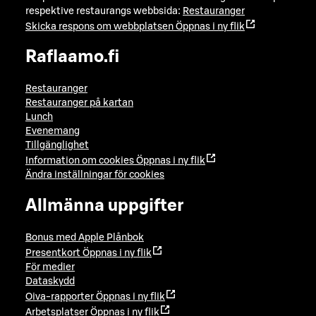
respektive restaurangs webbsida:
Restauranger
Skicka respons om webbplatsen
Öppnas i ny flik
Raflaamo.fi
Restauranger
Restauranger på kartan
Lunch
Evenemang
Tillgänglighet
Information om cookies
Öppnas i ny flik
Ändra inställningar för cookies
Allmänna uppgifter
Bonus med Apple Plånbok
Presentkort
Öppnas i ny flik
För medier
Dataskydd
Oiva-rapporter
Öppnas i ny flik
Arbetsplatser
Öppnas i ny flik