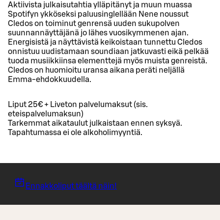
Aktiivista julkaisutahtia ylläpitänyt ja muun muassa
Spotifyn ykköseksi paluusinglellään Nene noussut
Cledos on toiminut genrensä uuden sukupolven
suunnannäyttäjänä jo lähes vuosikymmenen ajan.
Energisistä ja näyttävistä keikoistaan tunnettu Cledos
onnistuu uudistamaan soundiaan jatkuvasti eikä pelkää
tuoda musiikkiinsa elementtejä myös muista genreistä.
Cledos on huomioitu uransa aikana peräti neljällä
Emma-ehdokkuudella.
Liput 25€ + Liveton palvelumaksut (sis.
eteispalvelumaksun)
Tarkemmat aikataulut julkaistaan ennen syksyä.
Tapahtumassa ei ole alkoholimyyntiä.
Ennakkoliput täältä näin!