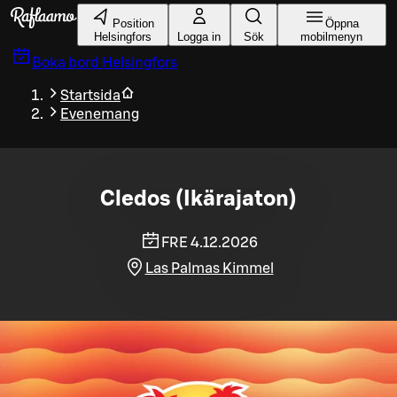
Gå till huvudinnehållet
Position
Öppna
Helsingfors
Logga in
Sök
mobilmenyn
Boka bord
Helsingfors
Startsida
Evenemang
Cledos (Ikärajaton)
FRE 4.12.2026
Las Palmas Kimmel