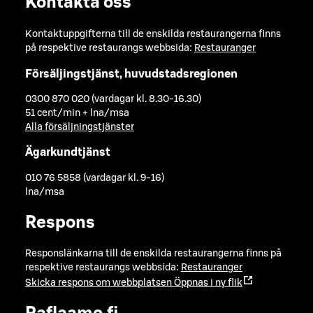
Kontakta oss
Kontaktuppgifterna till de enskilda restaurangerna finns
på respektive restaurangs webbsida:
Restauranger
Försäljingstjänst, huvudstadsregionen
0300 870 020 (vardagar kl. 8.30-16.30)
51 cent/min + lna/msa
Alla försäljningstjänster
Ägarkundtjänst
010 76 5858 (vardagar kl. 9-16)
lna/msa
Respons
Responslänkarna till de enskilda restaurangerna finns på
respektive restaurangs webbsida:
Restauranger
Skicka respons om webbplatsen
Öppnas i ny flik