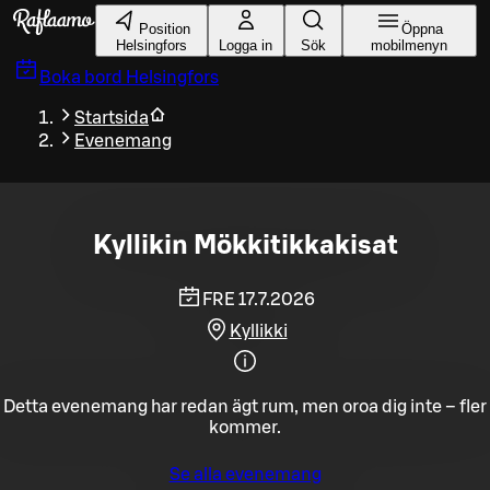
Gå till huvudinnehållet
Position
Öppna
Helsingfors
Logga in
Sök
mobilmenyn
Boka bord
Helsingfors
Startsida
Evenemang
Kyllikin Mökkitikkakisat
FRE 17.7.2026
Kyllikki
Detta evenemang har redan ägt rum, men oroa dig inte – fler
kommer.
Se alla evenemang