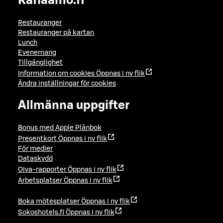
Raflaamo.fi
Restauranger
Restauranger på kartan
Lunch
Evenemang
Tillgänglighet
Information om cookies
Öppnas i ny flik
Ändra inställningar för cookies
Allmänna uppgifter
Bonus med Apple Plånbok
Presentkort
Öppnas i ny flik
För medier
Dataskydd
Oiva-rapporter
Öppnas i ny flik
Arbetsplatser
Öppnas i ny flik
Boka mötesplatser
Öppnas i ny flik
Sokoshotels.fi
Öppnas i ny flik