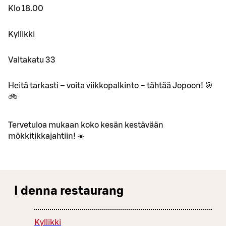
Klo 18.00
Kyllikki
Valtakatu 33
Heitä tarkasti – voita viikkopalkinto – tähtää Jopoon! 🎯
🚲
Tervetuloa mukaan koko kesän kestävään
mökkitikkajahtiin! ☀️
I denna restaurang
Kyllikki