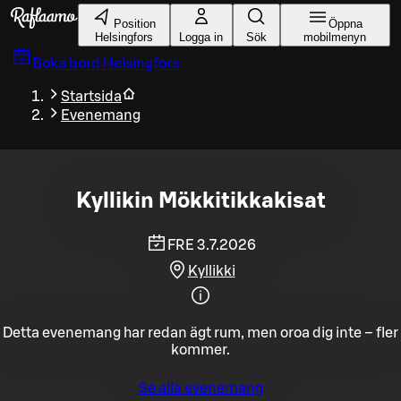
Gå till huvudinnehållet
Position
Öppna
Helsingfors
Logga in
Sök
mobilmenyn
Boka bord
Helsingfors
Startsida
Evenemang
Kyllikin Mökkitikkakisat
FRE 3.7.2026
Kyllikki
Detta evenemang har redan ägt rum, men oroa dig inte – fler
kommer.
Se alla evenemang