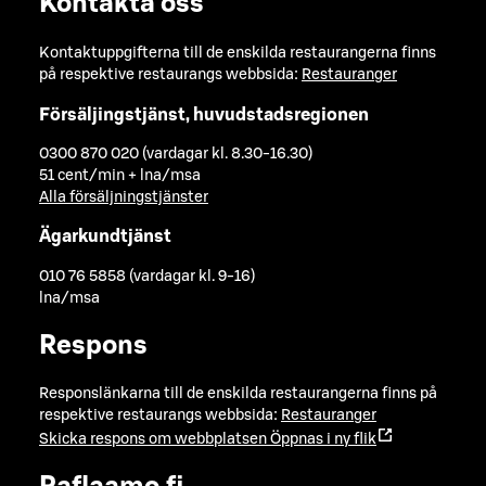
Kontakta oss
Kontaktuppgifterna till de enskilda restaurangerna finns
på respektive restaurangs webbsida:
Restauranger
Försäljingstjänst, huvudstadsregionen
0300 870 020 (vardagar kl. 8.30-16.30)
51 cent/min + lna/msa
Alla försäljningstjänster
Ägarkundtjänst
010 76 5858 (vardagar kl. 9-16)
lna/msa
Respons
Responslänkarna till de enskilda restaurangerna finns på
respektive restaurangs webbsida:
Restauranger
Skicka respons om webbplatsen
Öppnas i ny flik