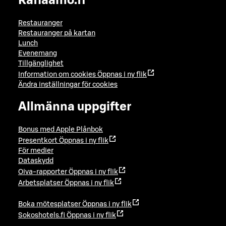
Raflaamo.fi
Restauranger
Restauranger på kartan
Lunch
Evenemang
Tillgänglighet
Information om cookies
Öppnas i ny flik
Ändra inställningar för cookies
Allmänna uppgifter
Bonus med Apple Plånbok
Presentkort
Öppnas i ny flik
För medier
Dataskydd
Oiva-rapporter
Öppnas i ny flik
Arbetsplatser
Öppnas i ny flik
Boka mötesplatser
Öppnas i ny flik
Sokoshotels.fi
Öppnas i ny flik