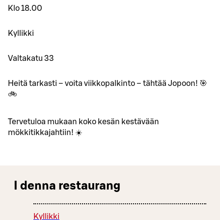
Klo 18.00
Kyllikki
Valtakatu 33
Heitä tarkasti – voita viikkopalkinto – tähtää Jopoon! 🎯
🚲
Tervetuloa mukaan koko kesän kestävään
mökkitikkajahtiin! ☀️
I denna restaurang
Kyllikki