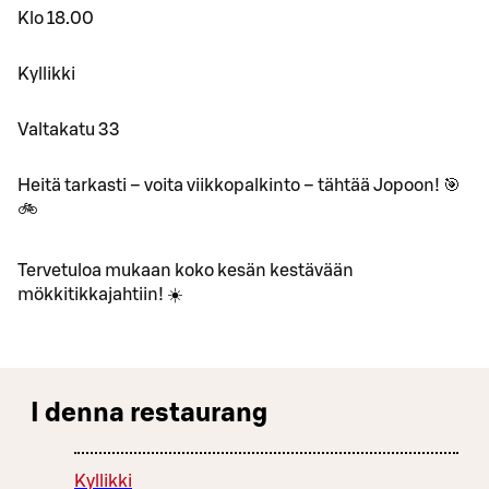
Klo 18.00
Kyllikki
Valtakatu 33
Heitä tarkasti – voita viikkopalkinto – tähtää Jopoon! 🎯
🚲
Tervetuloa mukaan koko kesän kestävään
mökkitikkajahtiin! ☀️
I denna restaurang
Kyllikki