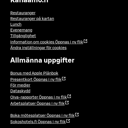
Raflaamo.fi
Restauranger
Restauranger på kartan
Lunch
Evenemang
Tillgänglighet
Information om cookies
Öppnas i ny flik
Ändra inställningar för cookies
Allmänna uppgifter
Bonus med Apple Plånbok
Presentkort
Öppnas i ny flik
För medier
Dataskydd
Oiva-rapporter
Öppnas i ny flik
Arbetsplatser
Öppnas i ny flik
Boka mötesplatser
Öppnas i ny flik
Sokoshotels.fi
Öppnas i ny flik