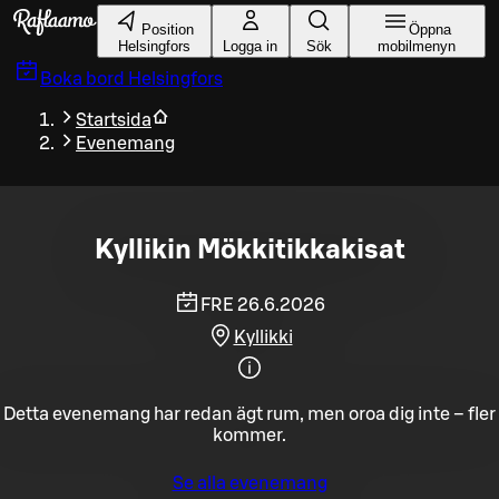
Gå till huvudinnehållet
Position
Öppna
Helsingfors
Logga in
Sök
mobilmenyn
Boka bord
Helsingfors
Startsida
Evenemang
Kyllikin Mökkitikkakisat
FRE 26.6.2026
Kyllikki
Detta evenemang har redan ägt rum, men oroa dig inte – fler
kommer.
Se alla evenemang