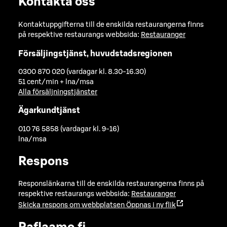
Kontakta oss
Kontaktuppgifterna till de enskilda restaurangerna finns
på respektive restaurangs webbsida:
Restauranger
Försäljingstjänst, huvudstadsregionen
0300 870 020 (vardagar kl. 8.30-16.30)
51 cent/min + lna/msa
Alla försäljningstjänster
Ägarkundtjänst
010 76 5858 (vardagar kl. 9-16)
lna/msa
Respons
Responslänkarna till de enskilda restaurangerna finns på
respektive restaurangs webbsida:
Restauranger
Skicka respons om webbplatsen
Öppnas i ny flik