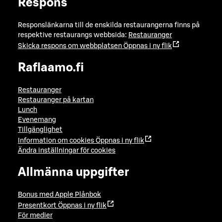
Respons
Responslänkarna till de enskilda restaurangerna finns på
respektive restaurangs webbsida:
Restauranger
Skicka respons om webbplatsen
Öppnas i ny flik
Raflaamo.fi
Restauranger
Restauranger på kartan
Lunch
Evenemang
Tillgänglighet
Information om cookies
Öppnas i ny flik
Ändra inställningar för cookies
Allmänna uppgifter
Bonus med Apple Plånbok
Presentkort
Öppnas i ny flik
För medier