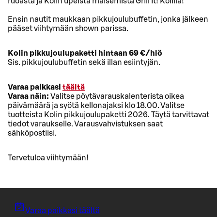
ruoasta ja Kolin upeista maisemista Grill It! Kolilla!
Ensin nautit maukkaan pikkujoulubuffetin, jonka jälkeen
pääset viihtymään shown parissa.
Kolin pikkujoulupaketti hintaan 69 €/hlö
Sis. pikkujoulubuffetin sekä illan esiintyjän.
Varaa paikkasi
täältä
Varaa näin:
Valitse pöytävarauskalenterista oikea
päivämäärä ja syötä kellonajaksi klo 18.00. Valitse
tuotteista Kolin pikkujoulupaketti 2026. Täytä tarvittavat
tiedot varaukselle. Varausvahvistuksen saat
sähköpostiisi.
Tervetuloa viihtymään!
Varaa paikkasi täältä