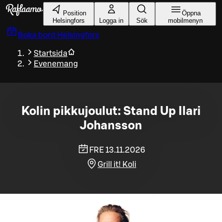
Gå till huvudinnehållet
Position
Öppna
Helsingfors
Logga in
Sök
mobilmenyn
Boka bord
Helsingfors
Startsida
Evenemang
Kolin pikkujoulut: Stand Up Ilari
Johansson
FRE 13.11.2026
Grill it! Koli