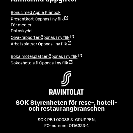
Bonus med Apple Plånbok
Presentkort
Öppnas i ny flik
För medier
Dataskydd
Oiva-rapporter
Öppnas i ny flik
Arbetsplatser
Öppnas i ny flik
Boka mötesplatser
Öppnas i ny flik
Sokoshotels.fi
Öppnas i ny flik
SOK Styrenheten för rese-, hotell-
och restaurangbranschen
SOK PB 1 00088 S-GRUPPEN
,
FO-nummer 0116323-1