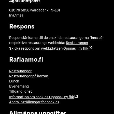
Ägarkundtjänst
010 76 5858 (vardagar kl. 9-16)
lna/msa
Respons
Responslänkarna till de enskilda restaurangerna finns på
respektive restaurangs webbsida:
Restauranger
Skicka respons om webbplatsen
Öppnas i ny flik
Raflaamo.fi
Restauranger
Restauranger på kartan
Lunch
Evenemang
Tillgänglighet
Information om cookies
Öppnas i ny flik
Ändra inställningar för cookies
Allmänna uppgifter