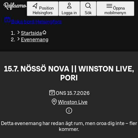
Gå till huvudinnehållet
Position
Öppna
Helsingfors
Logga in
Sök
mobilmenyn
Boka bord
Helsingfors
Startsida
Evenemang
15.7. NÖSSÖ NOVA || WINSTON LIVE,
PORI
ONS 15.7.2026
Winston Live
Detta evenemang har redan ägt rum, men oroa dig inte – fler
kommer.