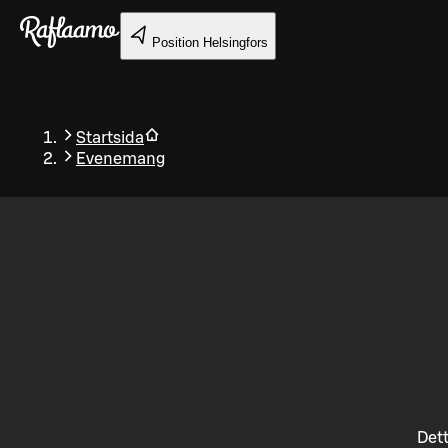
Gå till huvudinnehållet
Position
Helsingfors
Startsida
Evenemang
Tillbaka
Dett