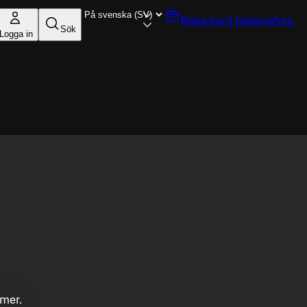
Boka bord
Helsingfors
Sök
Logga in
mmer.