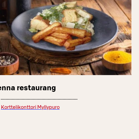
enna restaurang
Korttelikonttori Myllypuro