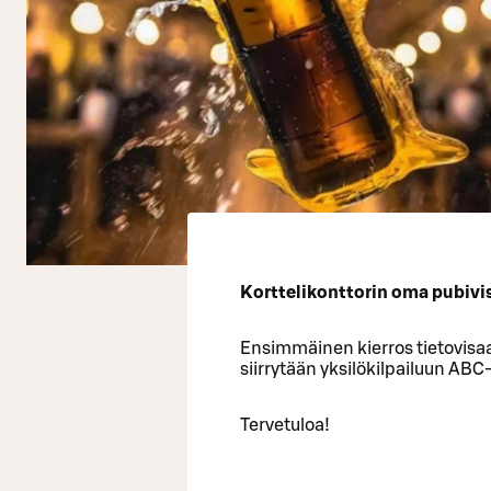
Korttelikonttorin oma pubivisa
Ensimmäinen kierros tietovisaa
siirrytään yksilökilpailuun ABC
Tervetuloa!