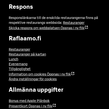
Respons
Responslänkarna till de enskilda restaurangerna finns på
respektive restaurangs webbsida:
Restauranger
Skicka respons om webbplatsen
Öppnas i ny flik
Raflaamo.fi
Restauranger
Restauranger på kartan
Lunch
Evenemang
Tillgänglighet
Information om cookies
Öppnas i ny flik
Ändra inställningar för cookies
Allmänna uppgifter
Bonus med Apple Plånbok
Presentkort
Öppnas i ny flik