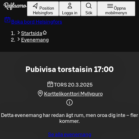
Gå till huvudinnehållet
Position
Öppna
Helsingfors
Logga in
Sök
mobilmenyn
Boka bord
Helsingfors
Startsida
Evenemang
Pubivisa torstaisin 17:00
TORS 20.3.2025
Korttelikonttori Myllypuro
Detta evenemang har redan ägt rum, men oroa dig inte – fler
kommer.
Se alla evenemang