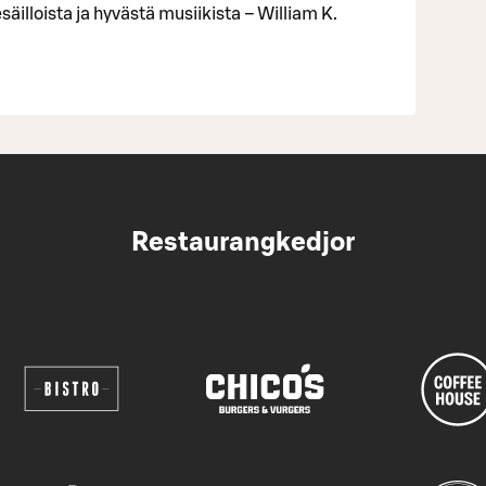
äilloista ja hyvästä musiikista – William K.
Restaurangkedjor