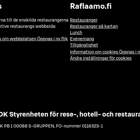
s
Raflaamo.fi
a till de enskilda restaurangerna
Restauranger
ktive restaurangs webbsida:
Restauranger på kartan
Lunch
ns om webbplatsen
Öppnas i ny flik
Evenemang
Tillgänglighet
Information om cookies
Öppnas i n
Ändra inställningar för cookies
OK Styrenheten för rese-, hotell- och resta
K PB 1 00088 S-GRUPPEN
,
FO-nummer 0116323-1