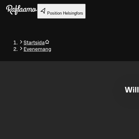
Gå till huvudinnehållet
Position
Helsingfors
Startsida
Evenemang
Tillbaka
Will