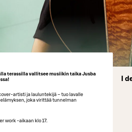
 terassilla vallitsee musiikin taika Jusba
I d
ssa!
ver-artisti ja lauluntekijä – tuo lavalle
-elämyksen, joka virittää tunnelman
r work -aikaan klo 17.