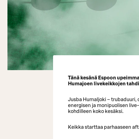
Tänä kesänä Espoon upeimmalla
Humajoen livekeikkojen tahdi
Jusba Humaljoki – trubaduuri, co
energisen ja monipuolisen live
kohdilleen koko kesäksi.
Keikka starttaa parhaaseen afte