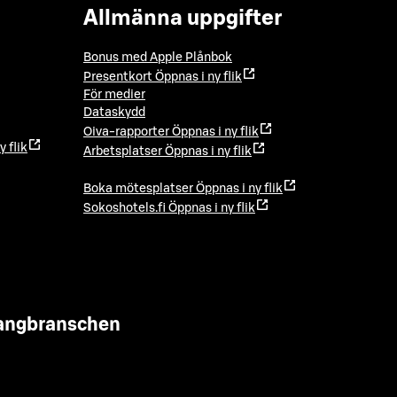
Allmänna uppgifter
Bonus med Apple Plånbok
Presentkort
Öppnas i ny flik
För medier
Dataskydd
Oiva-rapporter
Öppnas i ny flik
y flik
Arbetsplatser
Öppnas i ny flik
Boka mötesplatser
Öppnas i ny flik
Sokoshotels.fi
Öppnas i ny flik
urangbranschen