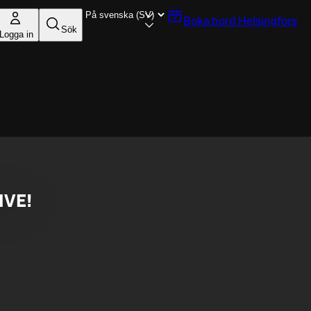
Boka bord
Helsingfors
Sök
Logga in
LIVE!