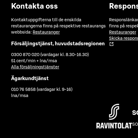
Kontakta oss
Respon
Kontaktuppgifterna till de enskilda
Responslänkarn
restaurangerna finns på respektive restaurangs
finns på respe
webbsida:
Restauranger
Restauranger
Skicka respo
Försäljingstjänst, huvudstadsregionen
0300 870 020 (vardagar kl. 8.30-16.30)
51 cent/min + lna/msa
Alla försäljningstjänster
Ägarkundtjänst
010 76 5858 (vardagar kl. 9-16)
lna/msa
S
SO