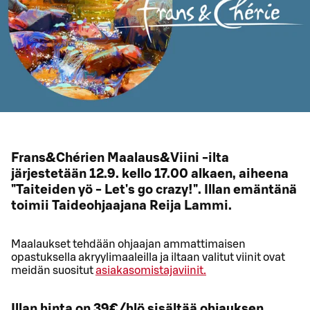
Frans&Chérien Maalaus&Viini -ilta
järjestetään 12.9. kello 17.00 alkaen, aiheena
"Taiteiden yö - Let's go crazy!". Illan emäntänä
toimii Taideohjaajana Reija Lammi.
Maalaukset tehdään ohjaajan ammattimaisen
opastuksella akryylimaaleilla ja iltaan valitut viinit ovat
meidän suositut
asiakasomistajaviinit.
Illan hinta on 39€/hlö sisältää ohjauksen,