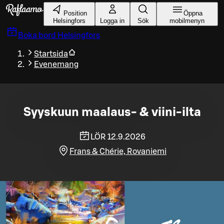
Gå till huvudinnehållet
Position
Öppna
Helsingfors
Logga in
Sök
mobilmenyn
Boka bord
Helsingfors
Startsida
Evenemang
Syyskuun maalaus- & viini-ilta
LÖR 12.9.2026
Frans & Chérie, Rovaniemi