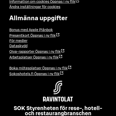
Information om cookies
Öppnas i ny flik
Ändra inställningar för cookies
Allmänna uppgifter
Bonus med Apple Plånbok
Presentkort
Öppnas i ny flik
För medier
Dataskydd
Oiva-rapporter
Öppnas i ny flik
Arbetsplatser
Öppnas i ny flik
Boka mötesplatser
Öppnas i ny flik
Sokoshotels.fi
Öppnas i ny flik
SOK Styrenheten för rese-, hotell-
och restaurangbranschen