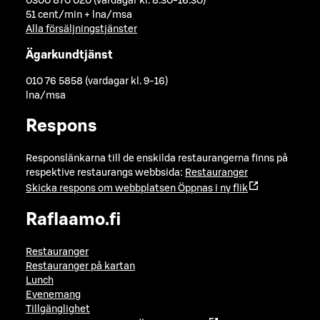
0300 870 020 (vardagar kl. 8.30-16.30)
51 cent/min + lna/msa
Alla försäljningstjänster
Ägarkundtjänst
010 76 5858 (vardagar kl. 9-16)
lna/msa
Respons
Responslänkarna till de enskilda restaurangerna finns på
respektive restaurangs webbsida:
Restauranger
Skicka respons om webbplatsen
Öppnas i ny flik
Raflaamo.fi
Restauranger
Restauranger på kartan
Lunch
Evenemang
Tillgänglighet