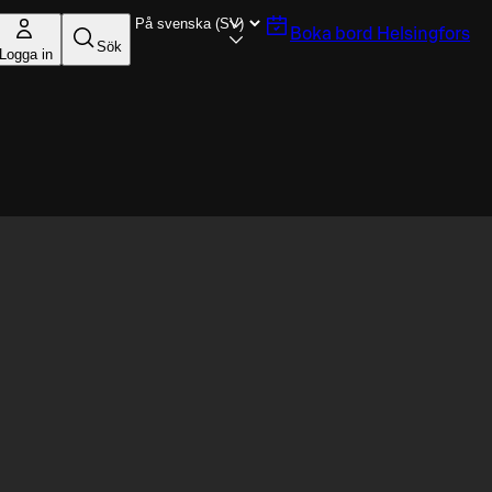
Boka bord
Helsingfors
Sök
Logga in