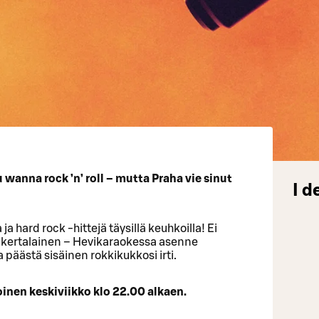
ou wanna rock ’n’ roll – mutta Praha vie sinut
I d
a hard rock -hittejä täysillä keuhkoilla! Ei
nsikertalainen – Hevikaraokessa asenne
a päästä sisäinen rokkikukkosi irti.
inen keskiviikko klo 22.00 alkaen.