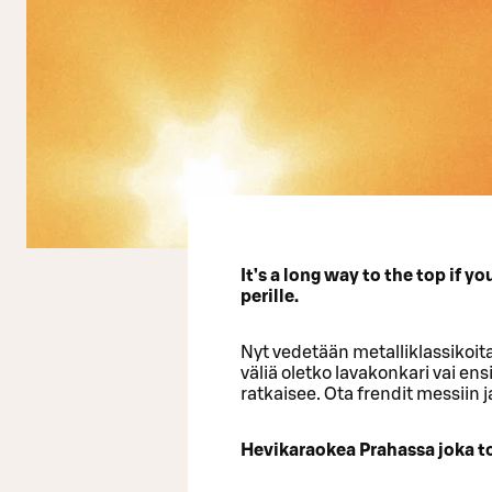
It’s a long way to the top if y
perille.
Nyt vedetään metalliklassikoita j
väliä oletko lavakonkari vai e
ratkaisee. Ota frendit messiin j
Hevikaraokea Prahassa joka to