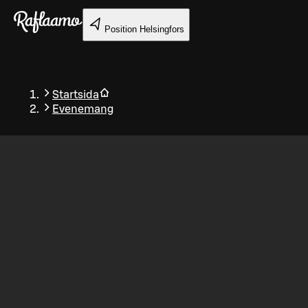
Gå till huvudinnehållet
Position
Helsingfors
Startsida
Evenemang
Tillbaka