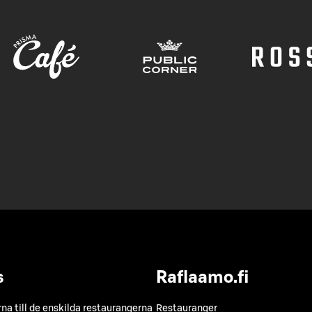
s
Raflaamo.fi
a till de enskilda restaurangerna
Restauranger