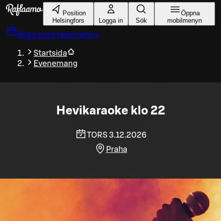
Gå till huvudinnehållet
Position
Öppna
Helsingfors
Logga in
Sök
mobilmenyn
Boka bord
Helsingfors
Startsida
Evenemang
Hevikaraoke klo 22
TORS 3.12.2026
Praha