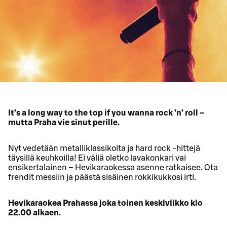
It’s a long way to the top if you wanna rock ’n’ roll –
mutta Praha vie sinut perille.
Nyt vedetään metalliklassikoita ja hard rock -hittejä
täysillä keuhkoilla! Ei väliä oletko lavakonkari vai
ensikertalainen – Hevikaraokessa asenne ratkaisee. Ota
frendit messiin ja päästä sisäinen rokkikukkosi irti.
Hevikaraokea Prahassa joka toinen keskiviikko klo
22.00 alkaen.