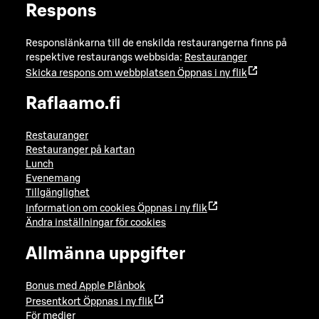
Respons
Responslänkarna till de enskilda restaurangerna finns på
respektive restaurangs webbsida:
Restauranger
Skicka respons om webbplatsen
Öppnas i ny flik
Raflaamo.fi
Restauranger
Restauranger på kartan
Lunch
Evenemang
Tillgänglighet
Information om cookies
Öppnas i ny flik
Ändra inställningar för cookies
Allmänna uppgifter
Bonus med Apple Plånbok
Presentkort
Öppnas i ny flik
För medier