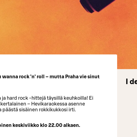
ou wanna rock ’n’ roll – mutta Praha vie sinut
I d
a hard rock -hittejä täysillä keuhkoilla! Ei
nsikertalainen – Hevikaraokessa asenne
a päästä sisäinen rokkikukkosi irti.
inen keskiviikko klo 22.00 alkaen.