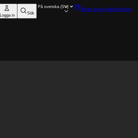
Boka bord
Helsingfors
Sök
Logga in