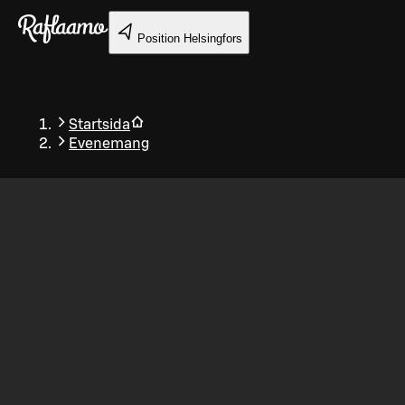
Gå till huvudinnehållet
Position
Helsingfors
Startsida
Evenemang
Tillbaka