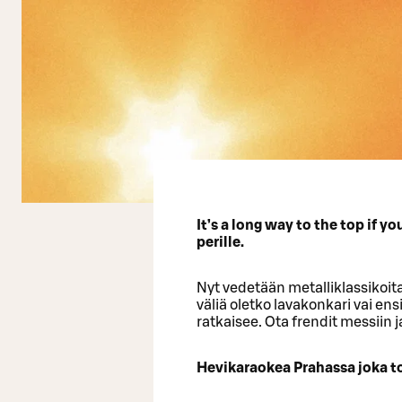
It’s a long way to the top if y
perille.
Nyt vedetään metalliklassikoita j
väliä oletko lavakonkari vai e
ratkaisee. Ota frendit messiin j
Hevikaraokea Prahassa joka to