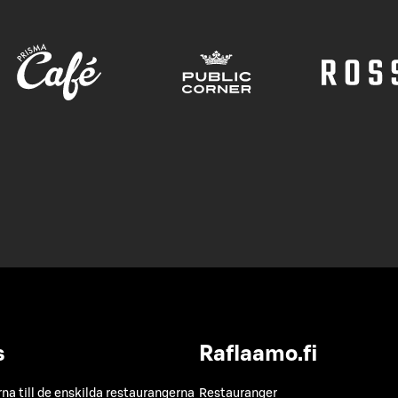
s
Raflaamo.fi
a till de enskilda restaurangerna
Restauranger