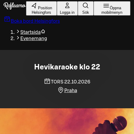
Gå till huvudinnehållet
Position
Öppna
Helsingfors
Logga in
Sök
mobilmenyn
Boka bord
Helsingfors
Startsida
Evenemang
Hevikaraoke klo 22
TORS 22.10.2026
Praha