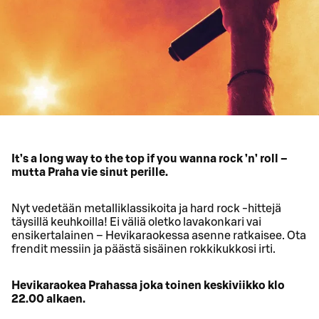
It’s a long way to the top if you wanna rock ’n’ roll –
mutta Praha vie sinut perille.
Nyt vedetään metalliklassikoita ja hard rock -hittejä
täysillä keuhkoilla! Ei väliä oletko lavakonkari vai
ensikertalainen – Hevikaraokessa asenne ratkaisee. Ota
frendit messiin ja päästä sisäinen rokkikukkosi irti.
Hevikaraokea Prahassa joka toinen keskiviikko klo
22.00 alkaen.