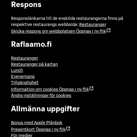
Respons
Responslänkarna till de enskilda restaurangerna finns på
respektive restaurangs webbsida:
Restauranger
Skicka respons om webbplatsen
Öppnas i ny flik
Raflaamo.fi
Restauranger
Restauranger på kartan
Lunch
Evenemang
Tillgänglighet
Information om cookies
Öppnas i ny flik
Ändra inställningar för cookies
Allmänna uppgifter
Bonus med Apple Plånbok
Presentkort
Öppnas i ny flik
För medier