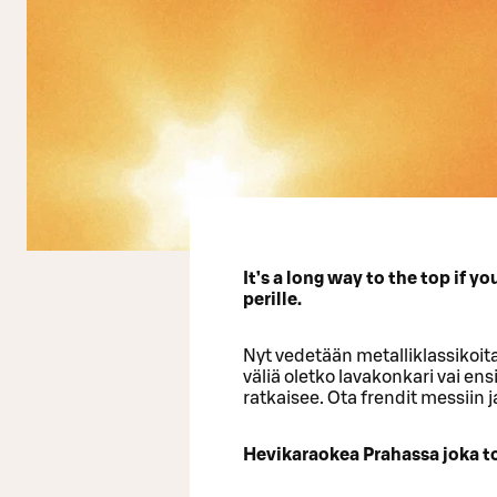
It’s a long way to the top if y
perille.
Nyt vedetään metalliklassikoita j
väliä oletko lavakonkari vai e
ratkaisee. Ota frendit messiin j
Hevikaraokea Prahassa joka to