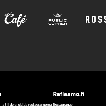
s
Raflaamo.fi
a till de enskilda restaurangerna
Restauranger