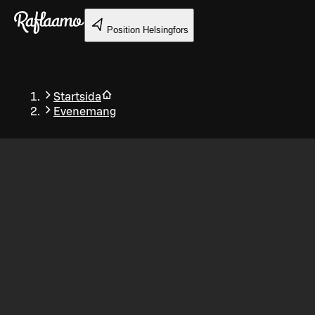
Gå till huvudinnehållet
Position
Helsingfors
Startsida
Evenemang
Tillbaka