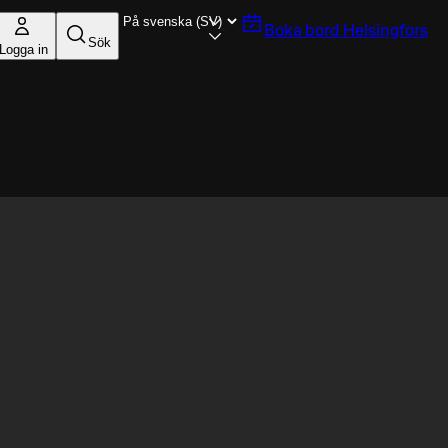
Boka bord
Helsingfors
Sök
Logga in