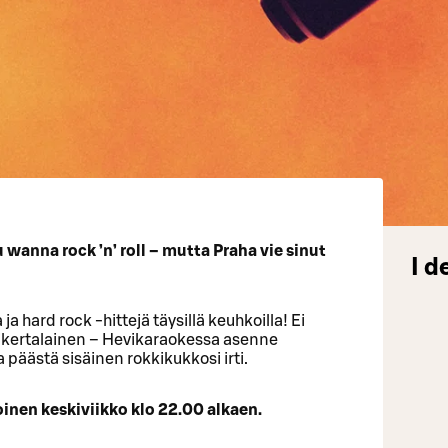
ou wanna rock ’n’ roll – mutta Praha vie sinut
I d
a hard rock -hittejä täysillä keuhkoilla! Ei
nsikertalainen – Hevikaraokessa asenne
a päästä sisäinen rokkikukkosi irti.
inen keskiviikko klo 22.00 alkaen.