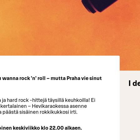
ou wanna rock ’n’ roll – mutta Praha vie sinut
I d
a hard rock -hittejä täysillä keuhkoilla! Ei
nsikertalainen – Hevikaraokessa asenne
a päästä sisäinen rokkikukkosi irti.
inen keskiviikko klo 22.00 alkaen.