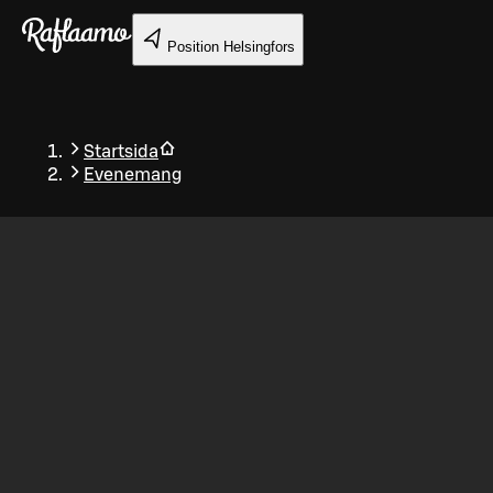
Gå till huvudinnehållet
Position
Helsingfors
Startsida
Evenemang
Tillbaka