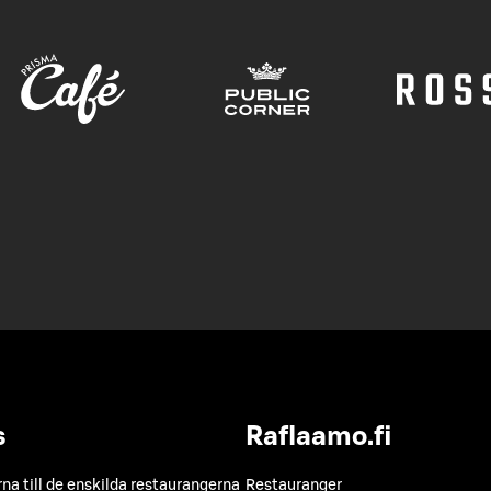
s
Raflaamo.fi
a till de enskilda restaurangerna
Restauranger