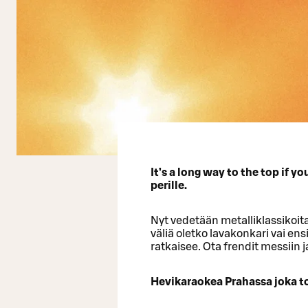
It’s a long way to the top if y
perille.
Nyt vedetään metalliklassikoita j
väliä oletko lavakonkari vai e
ratkaisee. Ota frendit messiin j
Hevikaraokea Prahassa joka to