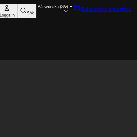
Boka bord
Helsingfors
Sök
Logga in