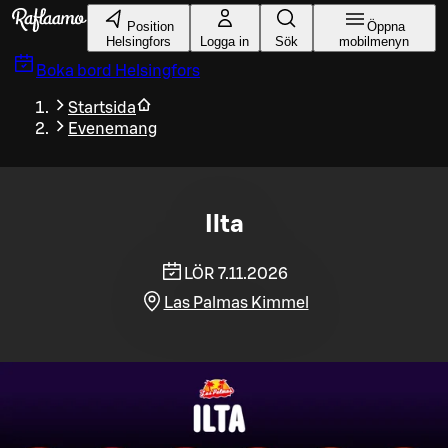
Gå till huvudinnehållet
Position
Öppna
Helsingfors
Logga in
Sök
mobilmenyn
Boka bord
Helsingfors
Startsida
Evenemang
Ilta
LÖR 7.11.2026
Las Palmas Kimmel