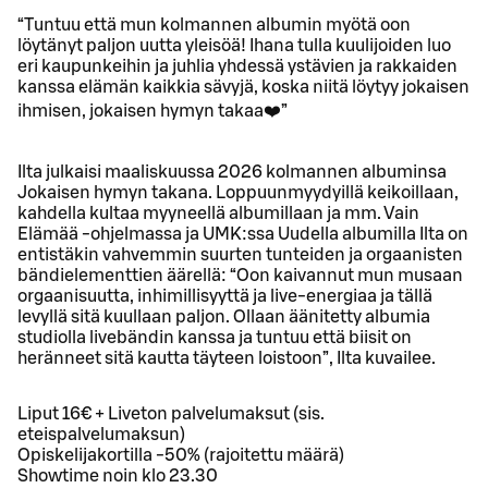
“Tuntuu että mun kolmannen albumin myötä oon
löytänyt paljon uutta yleisöä! Ihana tulla kuulijoiden luo
eri kaupunkeihin ja juhlia yhdessä ystävien ja rakkaiden
kanssa elämän kaikkia sävyjä, koska niitä löytyy jokaisen
ihmisen, jokaisen hymyn takaa❤️”
Ilta julkaisi maaliskuussa 2026 kolmannen albuminsa
Jokaisen hymyn takana. Loppuunmyydyillä keikoillaan,
kahdella kultaa myyneellä albumillaan ja mm. Vain
Elämää -ohjelmassa ja UMK:ssa Uudella albumilla Ilta on
entistäkin vahvemmin suurten tunteiden ja orgaanisten
bändielementtien äärellä: “Oon kaivannut mun musaan
orgaanisuutta, inhimillisyyttä ja live-energiaa ja tällä
levyllä sitä kuullaan paljon. Ollaan äänitetty albumia
studiolla livebändin kanssa ja tuntuu että biisit on
heränneet sitä kautta täyteen loistoon”, Ilta kuvailee.
Liput 16€ + Liveton palvelumaksut (sis.
eteispalvelumaksun)
Opiskelijakortilla -50% (rajoitettu määrä)
Showtime noin klo 23.30