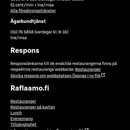
51 cent/min + lna/msa
Alla försäljningstjänster
Ägarkundtjänst
010 76 5858 (vardagar kl. 9-16)
lna/msa
Respons
Responslänkarna till de enskilda restaurangerna finns på
respektive restaurangs webbsida:
Restauranger
Skicka respons om webbplatsen
Öppnas i ny flik
Raflaamo.fi
Restauranger
Restauranger på kartan
Lunch
Evenemang
Tillgänglighet