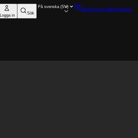
Boka bord
Helsingfors
Sök
Logga in