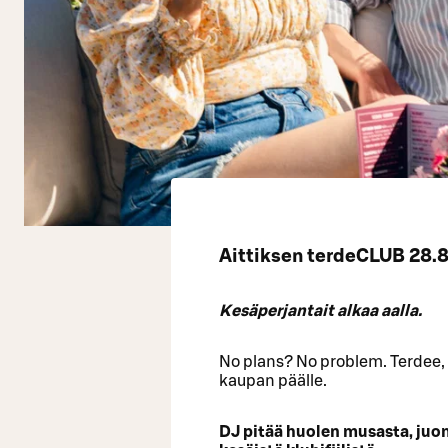
Aittiksen terdeCLUB 28.8.
Kesäperjantait alkaa aalla.
No plans? No problem. Terdee,
kaupan päälle.
DJ pitää huolen musasta, juom