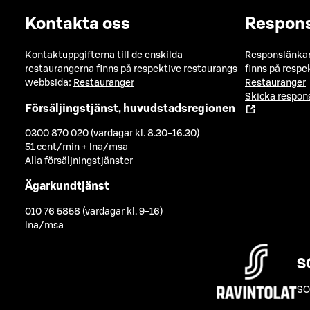
Kontakta oss
Respon
Kontaktuppgifterna till de enskilda
Responslänkarn
restaurangerna finns på respektive restaurangs
finns på respe
webbsida:
Restauranger
Restauranger
Skicka respo
Försäljingstjänst, huvudstadsregionen
0300 870 020 (vardagar kl. 8.30-16.30)
51 cent/min + lna/msa
Alla försäljningstjänster
Ägarkundtjänst
010 76 5858 (vardagar kl. 9-16)
lna/msa
S
SO