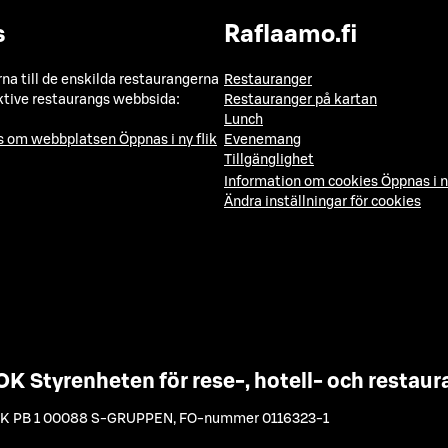
s
Raflaamo.fi
a till de enskilda restaurangerna
Restauranger
ktive restaurangs webbsida:
Restauranger på kartan
Lunch
ns om webbplatsen
Öppnas i ny flik
Evenemang
Tillgänglighet
Information om cookies
Öppnas i n
Ändra inställningar för cookies
OK Styrenheten för rese-, hotell- och resta
K PB 1 00088 S-GRUPPEN
,
FO-nummer 0116323-1