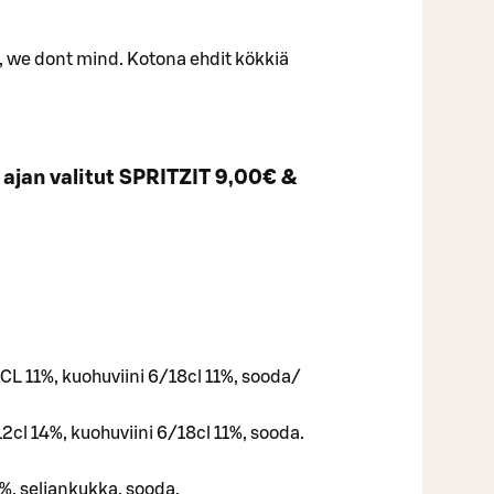
i, we dont mind. Kotona ehdit kökkiä
 ajan valitut SPRITZIT 9,00€ &
L 11%, kuohuviini 6/18cl 11%, sooda/
12cl 14%, kuohuviini 6/18cl 11%, sooda.
1%, seljankukka, sooda.