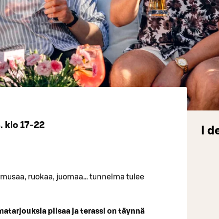
 klo 17-22
I d
 musaa, ruokaa, juomaa… tunnelma tulee
atarjouksia piisaa ja terassi on täynnä