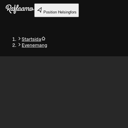
Gå till huvudinnehållet
Position
Helsingfors
Startsida
Evenemang
Tillbaka