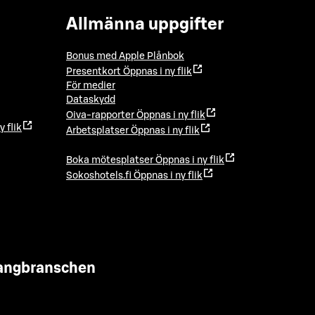
Allmänna uppgifter
Bonus med Apple Plånbok
Presentkort
Öppnas i ny flik
För medier
Dataskydd
Oiva-rapporter
Öppnas i ny flik
y flik
Arbetsplatser
Öppnas i ny flik
Boka mötesplatser
Öppnas i ny flik
Sokoshotels.fi
Öppnas i ny flik
urangbranschen