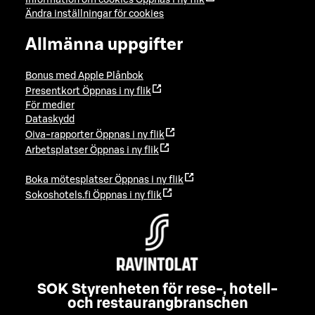
Ändra inställningar för cookies
Allmänna uppgifter
Bonus med Apple Plånbok
Presentkort
Öppnas i ny flik
För medier
Dataskydd
Oiva-rapporter
Öppnas i ny flik
Arbetsplatser
Öppnas i ny flik
Boka mötesplatser
Öppnas i ny flik
Sokoshotels.fi
Öppnas i ny flik
SOK Styrenheten för rese-, hotell-
och restaurangbranschen