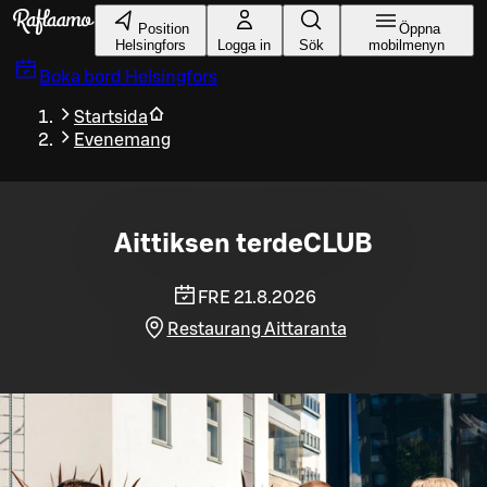
Gå till huvudinnehållet
Position
Öppna
Helsingfors
Logga in
Sök
mobilmenyn
Boka bord
Helsingfors
Startsida
Evenemang
Aittiksen terdeCLUB
FRE 21.8.2026
Restaurang Aittaranta