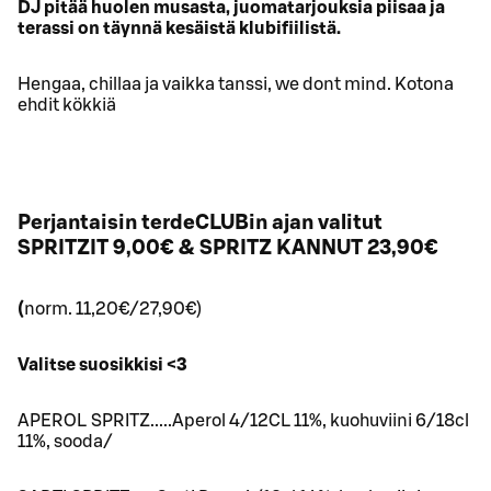
DJ pitää huolen musasta, juomatarjouksia piisaa ja
terassi on täynnä kesäistä klubifiilistä.
Hengaa, chillaa ja vaikka tanssi, we dont mind. Kotona
ehdit kökkiä
Perjantaisin terdeCLUBin ajan valitut
SPRITZIT 9,00€ & SPRITZ KANNUT 23,90€
(
norm. 11,20€/27,90€)
Valitse suosikkisi <3
APEROL SPRITZ.....Aperol 4/12CL 11%, kuohuviini 6/18cl
11%, sooda/