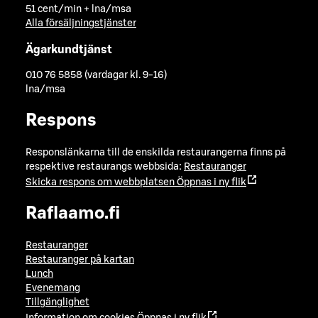
51 cent/min + lna/msa
Alla försäljningstjänster
Ägarkundtjänst
010 76 5858 (vardagar kl. 9-16)
lna/msa
Respons
Responslänkarna till de enskilda restaurangerna finns på
respektive restaurangs webbsida:
Restauranger
Skicka respons om webbplatsen
Öppnas i ny flik
Raflaamo.fi
Restauranger
Restauranger på kartan
Lunch
Evenemang
Tillgänglighet
Information om cookies
Öppnas i ny flik