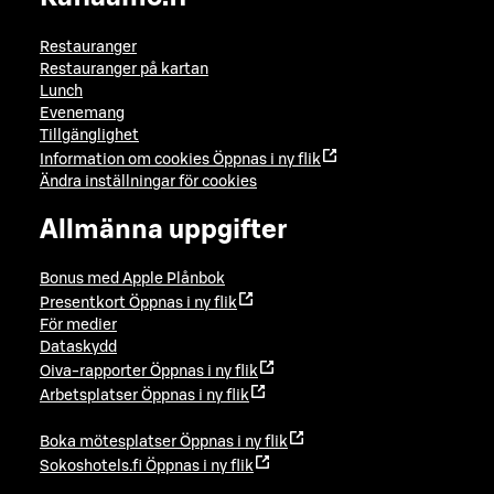
Restauranger
Restauranger på kartan
Lunch
Evenemang
Tillgänglighet
Information om cookies
Öppnas i ny flik
Ändra inställningar för cookies
Allmänna uppgifter
Bonus med Apple Plånbok
Presentkort
Öppnas i ny flik
För medier
Dataskydd
Oiva-rapporter
Öppnas i ny flik
Arbetsplatser
Öppnas i ny flik
Boka mötesplatser
Öppnas i ny flik
Sokoshotels.fi
Öppnas i ny flik