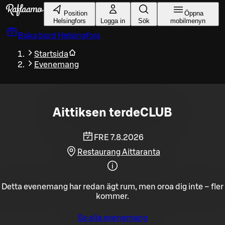
Gå till huvudinnehållet
Position
Öppna
Helsingfors
Logga in
Sök
mobilmenyn
Boka bord
Helsingfors
Startsida
Evenemang
Aittiksen terdeCLUB
FRE 7.8.2026
Restaurang Aittaranta
Detta evenemang har redan ägt rum, men oroa dig inte – fler
kommer.
Se alla evenemang