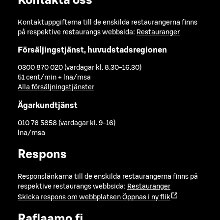
Kontakta oss
Kontaktuppgifterna till de enskilda restaurangerna finns
på respektive restaurangs webbsida:
Restauranger
Försäljingstjänst, huvudstadsregionen
0300 870 020 (vardagar kl. 8.30-16.30)
51 cent/min + lna/msa
Alla försäljningstjänster
Ägarkundtjänst
010 76 5858 (vardagar kl. 9-16)
lna/msa
Respons
Responslänkarna till de enskilda restaurangerna finns på
respektive restaurangs webbsida:
Restauranger
Skicka respons om webbplatsen
Öppnas i ny flik
Raflaamo.fi