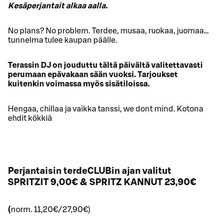
Kesäperjantait alkaa aalla.
No plans? No problem. Terdee, musaa, ruokaa, juomaa…
tunnelma tulee kaupan päälle.
Terassin DJ on jouduttu tältä päivältä valitettavasti
perumaan epävakaan sään vuoksi. Tarjoukset
kuitenkin voimassa myös sisätiloissa.
Hengaa, chillaa ja vaikka tanssi, we dont mind. Kotona
ehdit kökkiä
Perjantaisin terdeCLUBin ajan valitut
SPRITZIT 9,00€ & SPRITZ KANNUT 23,90€
(
norm. 11,20€/27,90€)