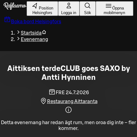
Gå till huvudinnehållet
Position
Öppna
Helsingfors
Logga in
Sök
mobilmenyn
Boka bord
Helsingfors
Startsida
Evenemang
Aittiksen terdeCLUB goes SAXO by
Antti Hynninen
FRE 24.7.2026
Restaurang Aittaranta
Detta evenemang har redan ägt rum, men oroa dig inte – fler
kommer.