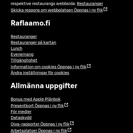
respektive restaurangs webbsida:
Restauranger
Skicka respons om webbplatsen
Öppnas i ny flik
Raflaamo.fi
Restauranger
Restauranger på kartan
Lunch
Evenemang
Tillgänglighet
Information om cookies
Öppnas i ny flik
Ändra inställningar för cookies
Allmänna uppgifter
Bonus med Apple Plånbok
Presentkort
Öppnas i ny flik
För medier
Dataskydd
Oiva-rapporter
Öppnas i ny flik
Arbetsplatser
Öppnas i ny flik