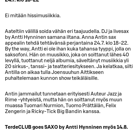
Ei mitään hissimusiikkia.
Aateltiin välillä soida vähän eri taajuudella. DJ ja livesax
by Antti Hynninen samana iltana. Anna Antin sax
appealin tehdä tehtävänsä perjantaina 24.7. klo 18-22.
By the way, Antti ei ole ihan kuka tahansa tyyppi, jolla on
saksofoni. Hän on muusikko, joka on soittanut lähes 40
levyllä, tuottanut neljä albumia, säveltänyt musiikkia yli
20 sirkus-, tanssi- ja teatteriesitykseen. Ja kelatkaa, silti
Antilla on aikaa tulla Joensuuhun Aittikseen
puhaltelemaan kunnon show teikäläisille.
Antin jammailut tunnetaan erityisesti Auteur Jazz ja
Rime -yhtyeistä, mutta hän on soittanut myös muun
muassa Tuomari Nurmion, Tuomo Prättälän, Felix
Zengerin ja Ricky-Tick Big Bandin kanssa.
TerdeCLUB goes SAXO by Antti Hynninen myös 14.8.