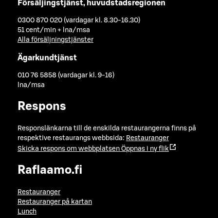
Försäljingstjänst, huvudstadsregionen
0300 870 020 (vardagar kl. 8.30-16.30)
51 cent/min + lna/msa
Alla försäljningstjänster
Ägarkundtjänst
010 76 5858 (vardagar kl. 9-16)
lna/msa
Respons
Responslänkarna till de enskilda restaurangerna finns på
respektive restaurangs webbsida:
Restauranger
Skicka respons om webbplatsen
Öppnas i ny flik
Raflaamo.fi
Restauranger
Restauranger på kartan
Lunch