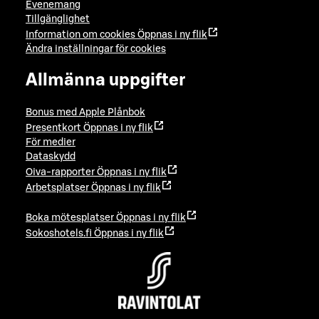
Evenemang
Tillgänglighet
Information om cookies
Öppnas i ny flik
Ändra inställningar för cookies
Allmänna uppgifter
Bonus med Apple Plånbok
Presentkort
Öppnas i ny flik
För medier
Dataskydd
Oiva-rapporter
Öppnas i ny flik
Arbetsplatser
Öppnas i ny flik
Boka mötesplatser
Öppnas i ny flik
Sokoshotels.fi
Öppnas i ny flik