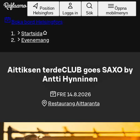
Gå till huvudinnehållet
Position
Öppna
Helsingfors
Logga in
Sök
mobilmenyn
Boka bord
Helsingfors
Startsida
Evenemang
Aittiksen terdeCLUB goes SAXO by
Antti Hynninen
FRE 14.8.2026
Restaurang Aittaranta