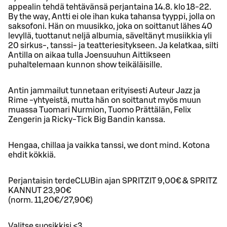
appealin tehdä tehtävänsä perjantaina 14.8. klo 18-22.
By the way, Antti ei ole ihan kuka tahansa tyyppi, jolla on
saksofoni. Hän on muusikko, joka on soittanut lähes 40
levyllä, tuottanut neljä albumia, säveltänyt musiikkia yli
20 sirkus-, tanssi- ja teatteriesitykseen. Ja kelatkaa, silti
Antilla on aikaa tulla Joensuuhun Aittikseen
puhaltelemaan kunnon show teikäläisille.
Antin jammailut tunnetaan erityisesti Auteur Jazz ja
Rime -yhtyeistä, mutta hän on soittanut myös muun
muassa Tuomari Nurmion, Tuomo Prättälän, Felix
Zengerin ja Ricky-Tick Big Bandin kanssa.
Hengaa, chillaa ja vaikka tanssi, we dont mind. Kotona
ehdit kökkiä.
Perjantaisin terdeCLUBin ajan SPRITZIT 9,00€ & SPRITZ
KANNUT 23,90€
(norm. 11,20€/27,90€)
Valitse suosikkisi <3