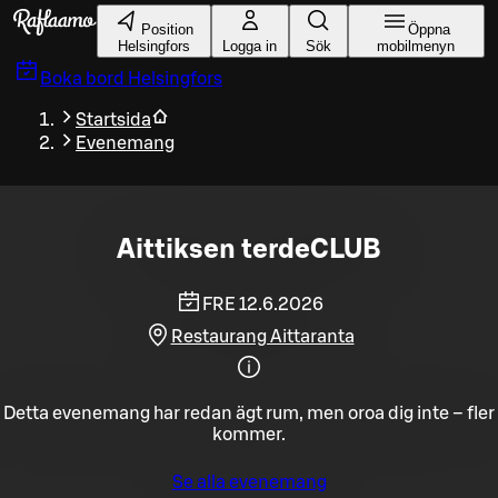
Gå till huvudinnehållet
Position
Öppna
Helsingfors
Logga in
Sök
mobilmenyn
Boka bord
Helsingfors
Startsida
Evenemang
Aittiksen terdeCLUB
FRE 12.6.2026
Restaurang Aittaranta
Detta evenemang har redan ägt rum, men oroa dig inte – fler
kommer.
Se alla evenemang