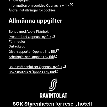
Tillgänglighet
Information om cookies
Öppnas i ny flik
Ändra inställningar för cookies
Allmänna uppgifter
Bonus med Apple Plånbok
Presentkort
Öppnas i ny flik
För medier
Dataskydd
Oiva-rapporter
Öppnas i ny flik
Arbetsplatser
Öppnas i ny flik
Boka mötesplatser
Öppnas i ny flik
Sokoshotels.fi
Öppnas i ny flik
SOK Styrenheten för rese-, hotell-