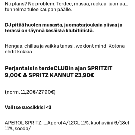
No plans? No problem. Terdee, musaa, ruokaa, juomaa…
tunnelma tulee kaupan päälle.
DJ pitää huolen musasta, juomatarjouksia piisaa ja
terassi on täynnä kesäistä klubifiilistä.
Hengaa, chillaa ja vaikka tanssi, we dont mind. Kotona
ehdit kökkiä
Perjantaisin terdeCLUBin ajan SPRITZIT
9,00€ & SPRITZ KANNUT 23,90€
(
norm. 11,20€/27,90€)
Valitse suosikkisi <3
APEROL SPRITZ.....Aperol 4/12CL 11%, kuohuviini 6/18cl
11%, sooda/