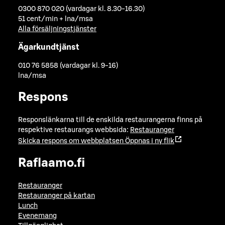
0300 870 020 (vardagar kl. 8.30-16.30)
51 cent/min + lna/msa
Alla försäljningstjänster
Ägarkundtjänst
010 76 5858 (vardagar kl. 9-16)
lna/msa
Respons
Responslänkarna till de enskilda restaurangerna finns på
respektive restaurangs webbsida:
Restauranger
Skicka respons om webbplatsen
Öppnas i ny flik
Raflaamo.fi
Restauranger
Restauranger på kartan
Lunch
Evenemang