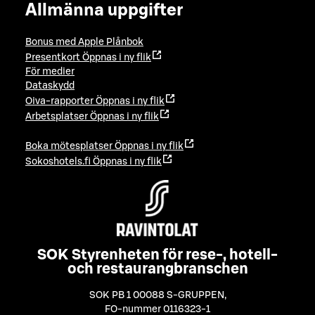
Allmänna uppgifter
Bonus med Apple Plånbok
Presentkort
Öppnas i ny flik
För medier
Dataskydd
Oiva-rapporter
Öppnas i ny flik
Arbetsplatser
Öppnas i ny flik
Boka mötesplatser
Öppnas i ny flik
Sokoshotels.fi
Öppnas i ny flik
SOK Styrenheten för rese-, hotell-
och restaurangbranschen
SOK PB 1 00088 S-GRUPPEN
,
FO-nummer 0116323-1