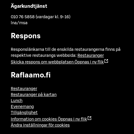
Ägarkundtjänst
010 76 5858 (vardagar kl. 9-16)
lna/msa
Respons
Responslänkarna till de enskilda restaurangerna finns på
respektive restaurangs webbsida:
Restauranger
Skicka respons om webbplatsen
Öppnas i ny flik
Raflaamo.fi
Restauranger
Restauranger på kartan
Lunch
Evenemang
Tillgänglighet
Information om cookies
Öppnas i ny flik
Ändra inställningar för cookies