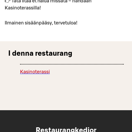
👉 Tätä iltaa et halua missata – nähdään
Kasinoterassilla!
Ilmainen sisäänpääsy, tervetuloa!
I denna restaurang
Kasinoterassi
Restaurangkedjor