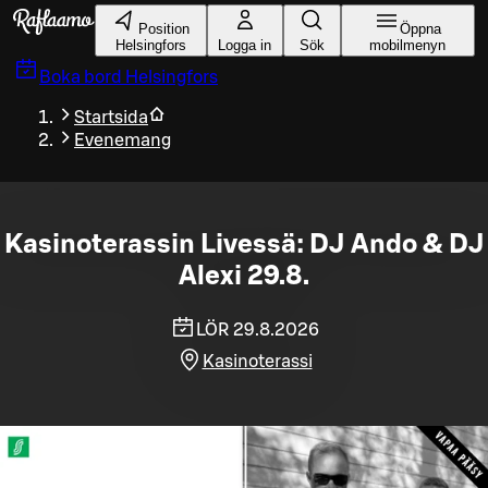
Gå till huvudinnehållet
Position
Öppna
Helsingfors
Logga in
Sök
mobilmenyn
Boka bord
Helsingfors
Startsida
Evenemang
Kasinoterassin Livessä: DJ Ando & DJ
Alexi 29.8.
LÖR 29.8.2026
Kasinoterassi