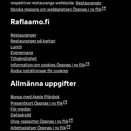
respektive restaurangs webbsida:
Restauranger
Skicka respons om webbplatsen
Öppnas i ny flik
Raflaamo.fi
Restauranger
Restauranger på kartan
Lunch
Evenemang
Tillgänglighet
Information om cookies
Öppnas i ny flik
Ändra inställningar för cookies
Allmänna uppgifter
Bonus med Apple Plånbok
Presentkort
Öppnas i ny flik
För medier
Dataskydd
Oiva-rapporter
Öppnas i ny flik
Arbetsplatser
Öppnas i ny flik