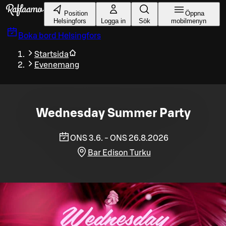
Gå till huvudinnehållet
Position
Öppna
Helsingfors
Logga in
Sök
mobilmenyn
Boka bord
Helsingfors
Startsida
Evenemang
Wednesday Summer Party
ONS 3.6. - ONS 26.8.2026
Bar Edison Turku