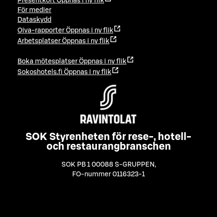
Presentkort
Öppnas i ny flik
För medier
Dataskydd
Oiva-rapporter
Öppnas i ny flik
Arbetsplatser
Öppnas i ny flik
Boka mötesplatser
Öppnas i ny flik
Sokoshotels.fi
Öppnas i ny flik
SOK Styrenheten för rese-, hotell-
och restaurangbranschen
SOK PB 1 00088 S-GRUPPEN
,
FO-nummer 0116323-1