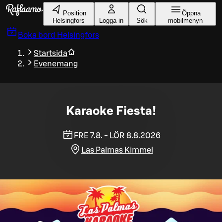
Gå till huvudinnehållet
Position
Öppna
Helsingfors
Logga in
Sök
mobilmenyn
Boka bord
Helsingfors
Startsida
Evenemang
Karaoke Fiesta!
FRE 7.8. - LÖR 8.8.2026
Las Palmas Kimmel