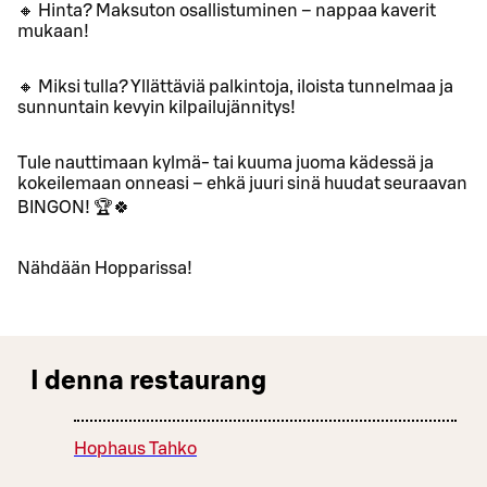
🔸 Hinta? Maksuton osallistuminen – nappaa kaverit
mukaan!
🔸 Miksi tulla? Yllättäviä palkintoja, iloista tunnelmaa ja
sunnuntain kevyin kilpailujännitys!
Tule nauttimaan kylmä- tai kuuma juoma kädessä ja
kokeilemaan onneasi – ehkä juuri sinä huudat seuraavan
BINGON! 🏆🍀
Nähdään Hopparissa!
I denna restaurang
Hophaus Tahko