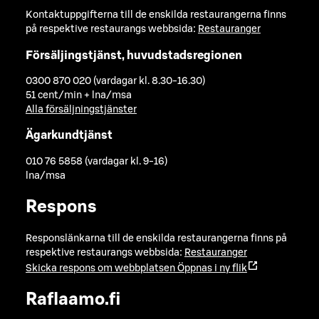
Kontaktuppgifterna till de enskilda restaurangerna finns
på respektive restaurangs webbsida:
Restauranger
Försäljingstjänst, huvudstadsregionen
0300 870 020 (vardagar kl. 8.30-16.30)
51 cent/min + lna/msa
Alla försäljningstjänster
Ägarkundtjänst
010 76 5858 (vardagar kl. 9-16)
lna/msa
Respons
Responslänkarna till de enskilda restaurangerna finns på
respektive restaurangs webbsida:
Restauranger
Skicka respons om webbplatsen
Öppnas i ny flik
Raflaamo.fi