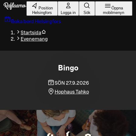
Gå till huvudinnehållet
Position
Öppna
Helsingfors
Logga in
Sök
mobilmenyn
Boka bord
Helsingfors
Startsida
Evenemang
Bingo
SÖN 27.9.2026
Hophaus Tahko