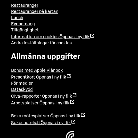
Restauranger
Restauranger på kartan
Lunch
Evenemang
Tillgänglighet
Information om cookies
Öppnas i ny flik
Ändra inställningar för cookies
Allmänna uppgifter
Bonus med Apple Plånbok
Presentkort
Öppnas i ny flik
För medier
Dataskydd
Oiva-rapporter
Öppnas i ny flik
Arbetsplatser
Öppnas i ny flik
Boka mötesplatser
Öppnas i ny flik
Sokoshotels.fi
Öppnas i ny flik