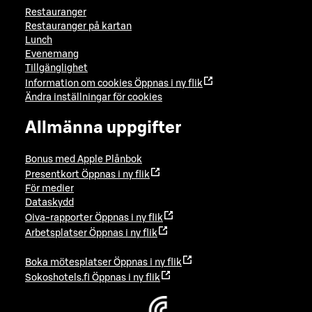
Restauranger
Restauranger på kartan
Lunch
Evenemang
Tillgänglighet
Information om cookies
Öppnas i ny flik
Ändra inställningar för cookies
Allmänna uppgifter
Bonus med Apple Plånbok
Presentkort
Öppnas i ny flik
För medier
Dataskydd
Oiva-rapporter
Öppnas i ny flik
Arbetsplatser
Öppnas i ny flik
Boka mötesplatser
Öppnas i ny flik
Sokoshotels.fi
Öppnas i ny flik