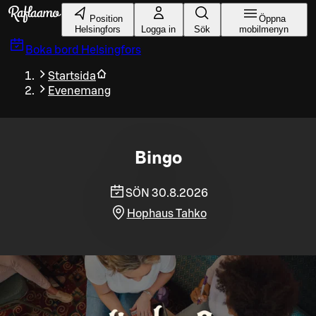
Gå till huvudinnehållet
Position
Öppna
Helsingfors
Logga in
Sök
mobilmenyn
Boka bord
Helsingfors
Startsida
Evenemang
Bingo
SÖN 30.8.2026
Hophaus Tahko