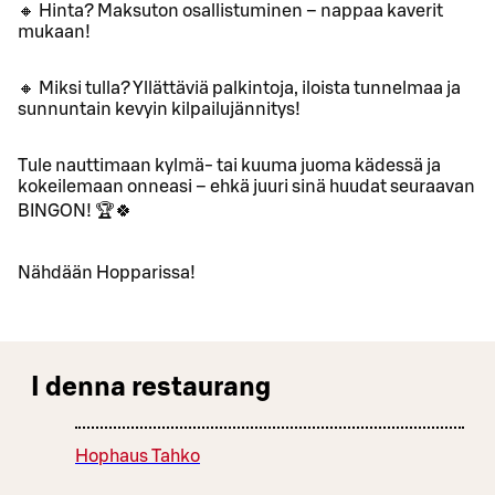
🔸 Hinta? Maksuton osallistuminen – nappaa kaverit
mukaan!
🔸 Miksi tulla? Yllättäviä palkintoja, iloista tunnelmaa ja
sunnuntain kevyin kilpailujännitys!
Tule nauttimaan kylmä- tai kuuma juoma kädessä ja
kokeilemaan onneasi – ehkä juuri sinä huudat seuraavan
BINGON! 🏆🍀
Nähdään Hopparissa!
I denna restaurang
Hophaus Tahko