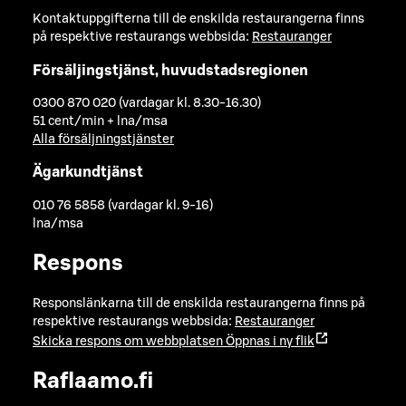
Kontaktuppgifterna till de enskilda restaurangerna finns
på respektive restaurangs webbsida:
Restauranger
Försäljingstjänst, huvudstadsregionen
0300 870 020 (vardagar kl. 8.30-16.30)
51 cent/min + lna/msa
Alla försäljningstjänster
Ägarkundtjänst
010 76 5858 (vardagar kl. 9-16)
lna/msa
Respons
Responslänkarna till de enskilda restaurangerna finns på
respektive restaurangs webbsida:
Restauranger
Skicka respons om webbplatsen
Öppnas i ny flik
Raflaamo.fi