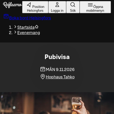
Gå till huvudinnehållet
Position
Öppna
Helsingfors
Logga in
Sök
mobilmenyn
Boka bord
Helsingfors
Startsida
Evenemang
Pubivisa
MÅN 9.11.2026
Hophaus Tahko