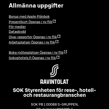
Allmänna uppgifter
Bonus med Apple Plånbok
Presentkort
Öppnas i ny flik
För medier
Dataskydd
Oiva-rapporter
Öppnas i ny flik
Arbetsplatser
Öppnas i ny flik
Boka mötesplatser
Öppnas i ny flik
Sokoshotels.fi
Öppnas i ny flik
SOK Styrenheten för rese-, hotell-
och restaurangbranschen
SOK PB 1 00088 S-GRUPPEN
,