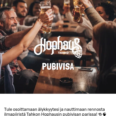
Tule osoittamaan älykkyytesi ja nauttimaan rennosta
ilmapiiristä Tahkon Hophausin pubivisan parissa! 🍻🧠