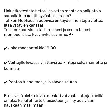
Haluatko testata tietosi ja voittaa mahtavia palkintoja
samalla kun nautit hyvästä seurasta?
Tahkon Hophausin pubivisa on täydellinen tapa viettää
iltaa ystävien kanssa!
Tule mukaan yksin tai tiimeinesi ja osoita taitosi
monipuolisissa kysymyksissämme. 🌟
✔️ Joka maanantai klo 19.00
✔️ Voittajille luvassa yllättäviä palkintoja sekä mainetta ja
kunniaa
✔️ Rentoa tunnelmaa ja loistavaa seuraa
Ei ole väliä oletko trivia-mestari vai vasta-alkaja, meillä
on tilaa kaikille! Tartu tilaisuuteen ja liity pubivisan
hauskaan maailmaan.