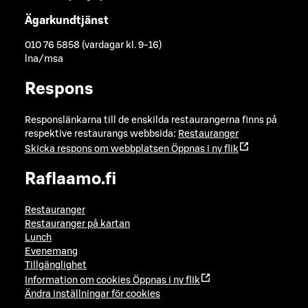
Ägarkundtjänst
010 76 5858 (vardagar kl. 9-16)
lna/msa
Respons
Responslänkarna till de enskilda restaurangerna finns på
respektive restaurangs webbsida:
Restauranger
Skicka respons om webbplatsen
Öppnas i ny flik
Raflaamo.fi
Restauranger
Restauranger på kartan
Lunch
Evenemang
Tillgänglighet
Information om cookies
Öppnas i ny flik
Ändra inställningar för cookies