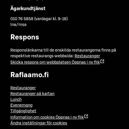
Ägarkundtjänst
010 76 5858 (vardagar kl. 9-16)
lna/msa
Respons
Responslänkarna till de enskilda restaurangerna finns på
respektive restaurangs webbsida:
Restauranger
Skicka respons om webbplatsen
Öppnas i ny flik
Raflaamo.fi
Restauranger
Restauranger på kartan
Lunch
Evenemang
Tillgänglighet
Information om cookies
Öppnas i ny flik
Ändra inställningar för cookies