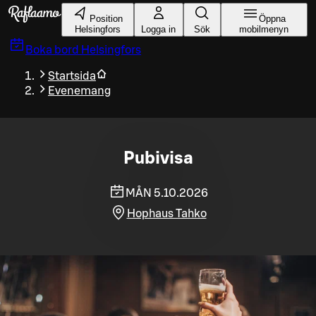
Gå till huvudinnehållet
Position
Öppna
Helsingfors
Logga in
Sök
mobilmenyn
Boka bord
Helsingfors
Startsida
Evenemang
Pubivisa
MÅN 5.10.2026
Hophaus Tahko