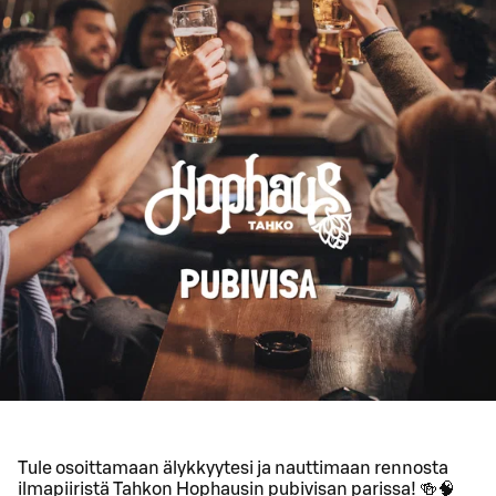
Tule osoittamaan älykkyytesi ja nauttimaan rennosta
ilmapiiristä Tahkon Hophausin pubivisan parissa! 🍻🧠