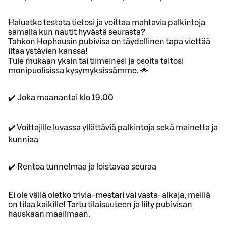
Haluatko testata tietosi ja voittaa mahtavia palkintoja
samalla kun nautit hyvästä seurasta?
Tahkon Hophausin pubivisa on täydellinen tapa viettää
iltaa ystävien kanssa!
Tule mukaan yksin tai tiimeinesi ja osoita taitosi
monipuolisissa kysymyksissämme. 🌟
✔️ Joka maanantai klo 19.00
✔️ Voittajille luvassa yllättäviä palkintoja sekä mainetta ja
kunniaa
✔️ Rentoa tunnelmaa ja loistavaa seuraa
Ei ole väliä oletko trivia-mestari vai vasta-alkaja, meillä
on tilaa kaikille! Tartu tilaisuuteen ja liity pubivisan
hauskaan maailmaan.