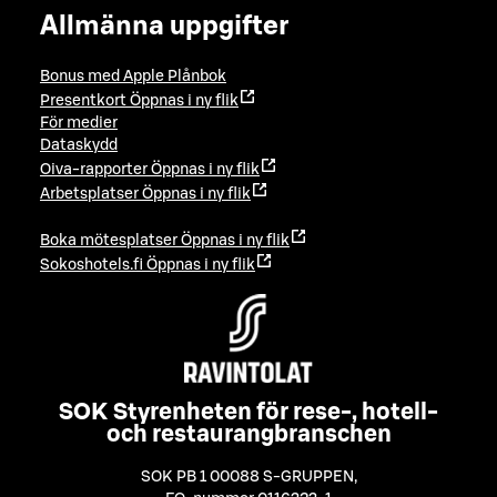
Allmänna uppgifter
Bonus med Apple Plånbok
Presentkort
Öppnas i ny flik
För medier
Dataskydd
Oiva-rapporter
Öppnas i ny flik
Arbetsplatser
Öppnas i ny flik
Boka mötesplatser
Öppnas i ny flik
Sokoshotels.fi
Öppnas i ny flik
SOK Styrenheten för rese-, hotell-
och restaurangbranschen
SOK PB 1 00088 S-GRUPPEN
,