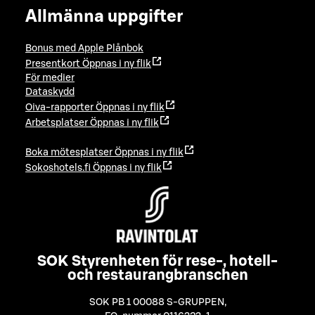
Allmänna uppgifter
Bonus med Apple Plånbok
Presentkort
Öppnas i ny flik
För medier
Dataskydd
Oiva-rapporter
Öppnas i ny flik
Arbetsplatser
Öppnas i ny flik
Boka mötesplatser
Öppnas i ny flik
Sokoshotels.fi
Öppnas i ny flik
SOK Styrenheten för rese-, hotell-
och restaurangbranschen
SOK PB 1 00088 S-GRUPPEN
,