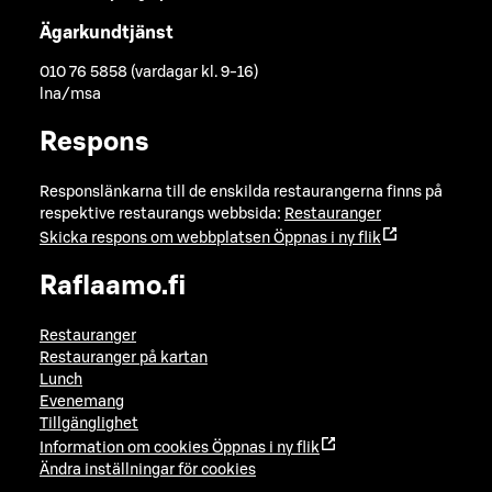
Ägarkundtjänst
010 76 5858 (vardagar kl. 9-16)
lna/msa
Respons
Responslänkarna till de enskilda restaurangerna finns på
respektive restaurangs webbsida:
Restauranger
Skicka respons om webbplatsen
Öppnas i ny flik
Raflaamo.fi
Restauranger
Restauranger på kartan
Lunch
Evenemang
Tillgänglighet
Information om cookies
Öppnas i ny flik
Ändra inställningar för cookies