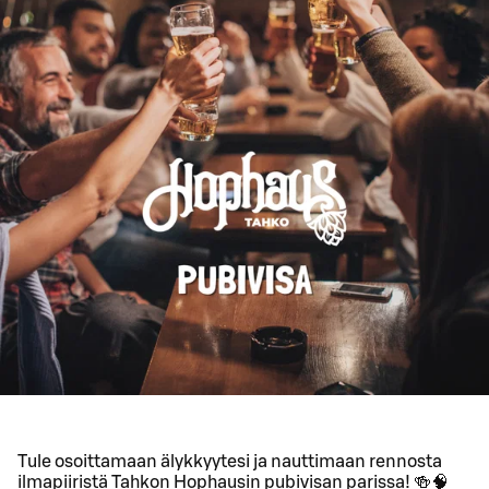
Tule osoittamaan älykkyytesi ja nauttimaan rennosta
ilmapiiristä Tahkon Hophausin pubivisan parissa! 🍻🧠