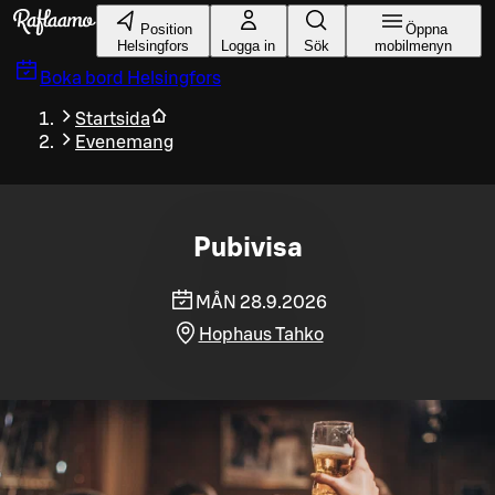
Gå till huvudinnehållet
Position
Öppna
Helsingfors
Logga in
Sök
mobilmenyn
Boka bord
Helsingfors
Startsida
Evenemang
Pubivisa
MÅN 28.9.2026
Hophaus Tahko