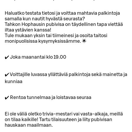
Haluatko testata tietosi ja voittaa mahtavia palkintoja
samalla kun nautit hyvästä seurasta?
Tahkon Hophausin pubivisa on täydellinen tapa viettää
iltaa ystävien kanssa!
Tule mukaan yksin tai tiimeinesi ja osoita taitosi
monipuolisissa kysymyksissämme. 🌟
✔️ Joka maanantai klo 19.00
✔️ Voittajille luvassa yllättäviä palkintoja sekä mainetta ja
kunniaa
✔️ Rentoa tunnelmaa ja loistavaa seuraa
Ei ole väliä oletko trivia-mestari vai vasta-alkaja, meillä
on tilaa kaikille! Tartu tilaisuuteen ja liity pubivisan
hauskaan maailmaan.