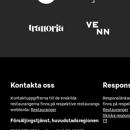
Kontakta oss
Respon
Kontaktuppgifterna till de enskilda
Responslänkarn
restaurangerna finns på respektive restaurangs
finns på respe
webbsida:
Restauranger
Restauranger
Skicka respo
Försäljingstjänst, huvudstadsregionen