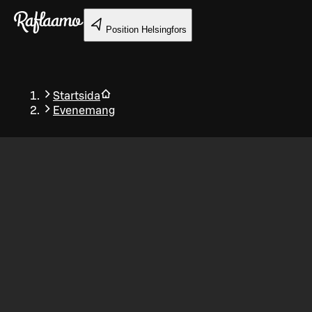
Gå till huvudinnehållet
Position
Helsingfors
Startsida
Evenemang
Tillbaka