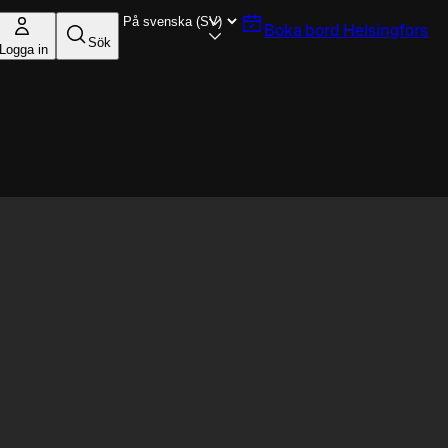
Boka bord
Helsingfors
Sök
Logga in