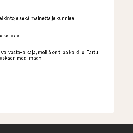
ä palkintoja sekä mainetta ja kunniaa
aa seuraa
 vai vasta-alkaja, meillä on tilaa kaikille! Tartu
 hauskaan maailmaan.