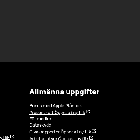
Allmänna uppgifter
Bonus med Apple Plånbok
Presentkort
Öppnas i ny flik
För medier
Dataskydd
Oiva-rapporter
Öppnas i ny flik
y flik
Arbetsplatser
Öppnas i ny flik