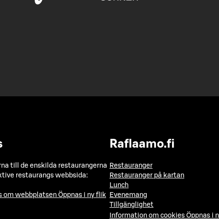
s
Raflaamo.fi
a till de enskilda restaurangerna
Restauranger
ktive restaurangs webbsida:
Restauranger på kartan
Lunch
ns om webbplatsen
Öppnas i ny flik
Evenemang
Tillgänglighet
Information om cookies
Öppnas i n