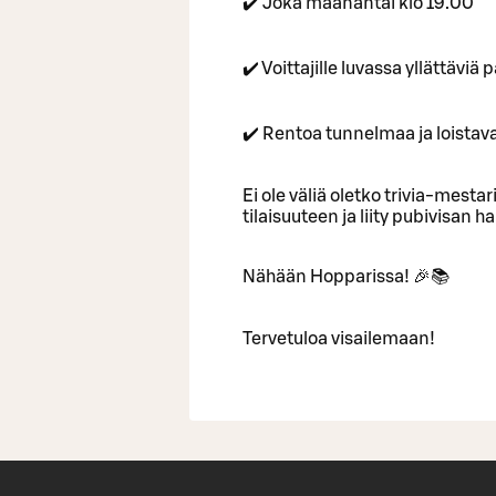
✔️ Joka maanantai klo 19.00
✔️ Voittajille luvassa yllättävi
✔️ Rentoa tunnelmaa ja loistav
Ei ole väliä oletko trivia-mestari
tilaisuuteen ja liity pubivisan
Nähään Hopparissa! 🎉📚
Tervetuloa visailemaan!