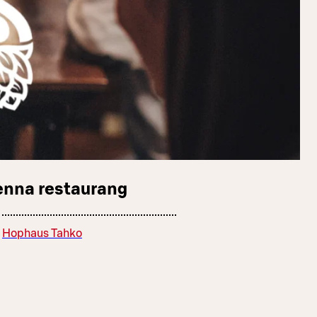
enna restaurang
Hophaus Tahko