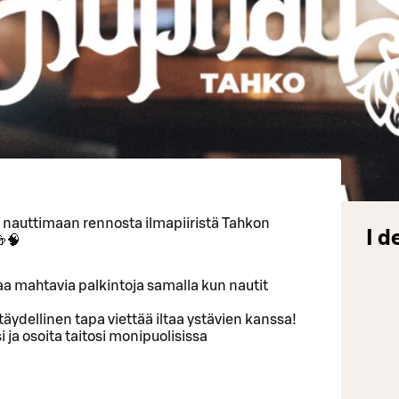
a nauttimaan rennosta ilmapiiristä Tahkon
I d
🍻🧠
ttaa mahtavia palkintoja samalla kun nautit
äydellinen tapa viettää iltaa ystävien kanssa!
 ja osoita taitosi monipuolisissa