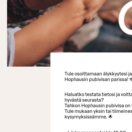
Tule osoittamaan älykkyytesi j
Hophausin pubivisan parissa! 
Haluatko testata tietosi ja voi
hyvästä seurasta?
Tahkon Hophausin pubivisa on t
Tule mukaan yksin tai tiimeinesi
kysymyksissämme. 🌟