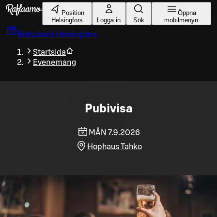
Gå till huvudinnehållet
Position
Öppna
Helsingfors
Logga in
Sök
mobilmenyn
Boka bord
Helsingfors
Startsida
Evenemang
Pubivisa
MÅN 7.9.2026
Hophaus Tahko