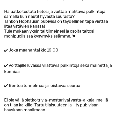
Haluatko testata tietosi ja voittaa mahtavia palkintoja
samalla kun nautit hyvästä seurasta?
Tahkon Hophausin pubivisa on täydellinen tapa viettää
iltaa ystävien kanssa!
Tule mukaan yksin tai tiimeinesi ja osoita taitosi
monipuolisissa kysymyksissämme. 🌟
✔️ Joka maanantai klo 19.00
✔️ Voittajille luvassa yllättäviä palkintoja sekä mainetta ja
kunniaa
✔️ Rentoa tunnelmaa ja loistavaa seuraa
Ei ole väliä oletko trivia-mestari vai vasta-alkaja, meillä
on tilaa kaikille! Tartu tilaisuuteen ja liity pubivisan
hauskaan maailmaan.