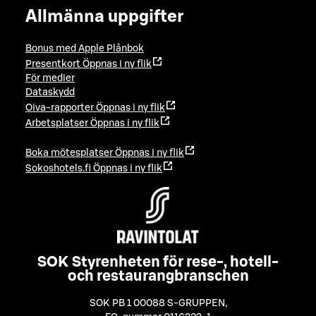
Allmänna uppgifter
Bonus med Apple Plånbok
Presentkort
Öppnas i ny flik
För medier
Dataskydd
Oiva-rapporter
Öppnas i ny flik
Arbetsplatser
Öppnas i ny flik
Boka mötesplatser
Öppnas i ny flik
Sokoshotels.fi
Öppnas i ny flik
SOK Styrenheten för rese-, hotell-
och restaurangbranschen
SOK PB 1 00088 S-GRUPPEN
,