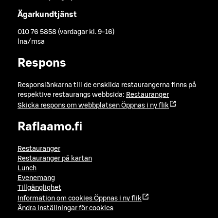
Ägarkundtjänst
010 76 5858 (vardagar kl. 9-16)
lna/msa
Respons
Responslänkarna till de enskilda restaurangerna finns på
respektive restaurangs webbsida:
Restauranger
Skicka respons om webbplatsen
Öppnas i ny flik
Raflaamo.fi
Restauranger
Restauranger på kartan
Lunch
Evenemang
Tillgänglighet
Information om cookies
Öppnas i ny flik
Ändra inställningar för cookies