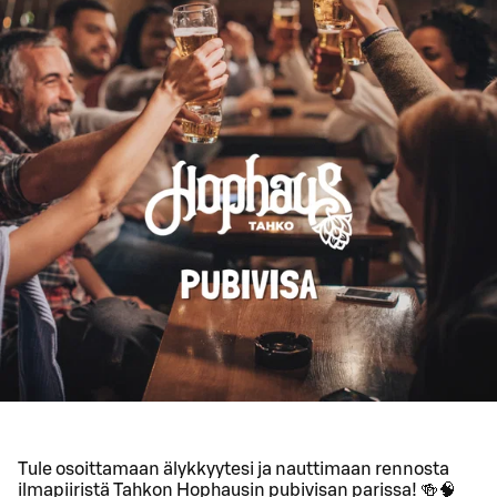
Tule osoittamaan älykkyytesi ja nauttimaan rennosta
ilmapiiristä Tahkon Hophausin pubivisan parissa! 🍻🧠