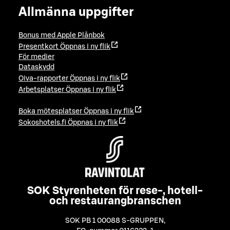
Allmänna uppgifter
Bonus med Apple Plånbok
Presentkort
Öppnas i ny flik
För medier
Dataskydd
Oiva-rapporter
Öppnas i ny flik
Arbetsplatser
Öppnas i ny flik
Boka mötesplatser
Öppnas i ny flik
Sokoshotels.fi
Öppnas i ny flik
SOK Styrenheten för rese-, hotell-
och restaurangbranschen
SOK PB 1 00088 S-GRUPPEN
,