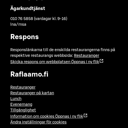
Ägarkundtjänst
010 76 5858 (vardagar kl. 9-16)
lna/msa
Respons
Responslänkarna till de enskilda restaurangerna finns på
respektive restaurangs webbsida:
Restauranger
Skicka respons om webbplatsen
Öppnas i ny flik
Raflaamo.fi
Restauranger
Restauranger på kartan
Lunch
Evenemang
Tillgänglighet
Information om cookies
Öppnas i ny flik
Ändra inställningar för cookies