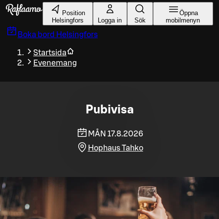
Gå till huvudinnehållet
Position
Öppna
Helsingfors
Logga in
Sök
mobilmenyn
Boka bord
Helsingfors
Startsida
Evenemang
Pubivisa
MÅN 17.8.2026
Hophaus Tahko