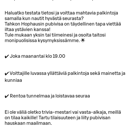
Haluatko testata tietosi ja voittaa mahtavia palkintoja
samalla kun nautit hyvästä seurasta?
Tahkon Hophausin pubivisa on täydellinen tapa viettää
iltaa ystävien kanssa!
Tule mukaan yksin tai tiimeinesi ja osoita taitosi
monipuolisissa kysymyksissämme. 🌟
✔️ Joka maanantai klo 19.00
✔️ Voittajille luvassa yllättäviä palkintoja sekä mainetta ja
kunniaa
✔️ Rentoa tunnelmaa ja loistavaa seuraa
Ei ole väliä oletko trivia-mestari vai vasta-alkaja, meillä
on tilaa kaikille! Tartu tilaisuuteen ja liity pubivisan
hauskaan maailmaan.