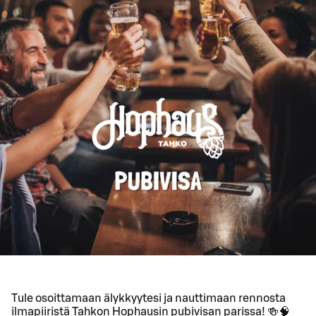
Tule osoittamaan älykkyytesi ja nauttimaan rennosta
ilmapiiristä Tahkon Hophausin pubivisan parissa! 🍻🧠