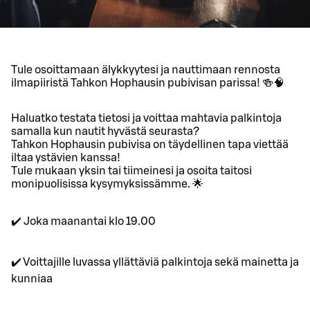
Tule osoittamaan älykkyytesi ja nauttimaan rennosta
ilmapiiristä Tahkon Hophausin pubivisan parissa! 🍻🧠
Haluatko testata tietosi ja voittaa mahtavia palkintoja
samalla kun nautit hyvästä seurasta?
Tahkon Hophausin pubivisa on täydellinen tapa viettää
iltaa ystävien kanssa!
Tule mukaan yksin tai tiimeinesi ja osoita taitosi
monipuolisissa kysymyksissämme. 🌟
✔️ Joka maanantai klo 19.00
✔️ Voittajille luvassa yllättäviä palkintoja sekä mainetta ja
kunniaa