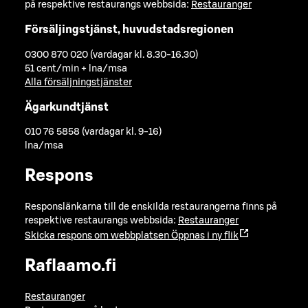
på respektive restaurangs webbsida:
Restauranger
Försäljingstjänst, huvudstadsregionen
0300 870 020 (vardagar kl. 8.30-16.30)
51 cent/min + lna/msa
Alla försäljningstjänster
Ägarkundtjänst
010 76 5858 (vardagar kl. 9-16)
lna/msa
Respons
Responslänkarna till de enskilda restaurangerna finns på
respektive restaurangs webbsida:
Restauranger
Skicka respons om webbplatsen
Öppnas i ny flik
Raflaamo.fi
Restauranger