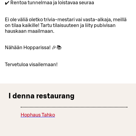
✔️ Rentoa tunnelmaa ja loistavaa seuraa
Ei ole väliä oletko trivia-mestari vai vasta-alkaja, meillä
on tilaa kaikille! Tartu tilaisuuteen ja liity pubivisan
hauskaan maailmaan.
Nähään Hopparissa! 🎉📚
Tervetuloa visailemaan!
I denna restaurang
Hophaus Tahko