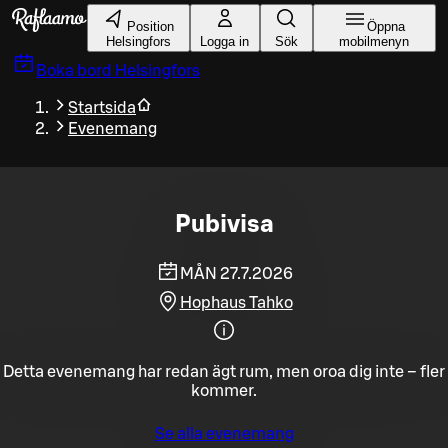
Gå till huvudinnehållet
Position
Öppna
Helsingfors
Logga in
Sök
mobilmenyn
Boka bord
Helsingfors
Startsida
Evenemang
Pubivisa
MÅN 27.7.2026
Hophaus Tahko
Detta evenemang har redan ägt rum, men oroa dig inte – fler
kommer.
Se alla evenemang