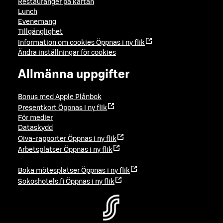
Restauranger på kartan
Lunch
Evenemang
Tillgänglighet
Information om cookies
Öppnas i ny flik
Ändra inställningar för cookies
Allmänna uppgifter
Bonus med Apple Plånbok
Presentkort
Öppnas i ny flik
För medier
Dataskydd
Oiva-rapporter
Öppnas i ny flik
Arbetsplatser
Öppnas i ny flik
Boka mötesplatser
Öppnas i ny flik
Sokoshotels.fi
Öppnas i ny flik