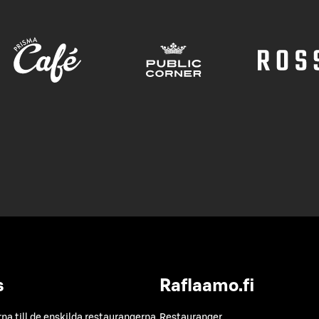
s
Raflaamo.fi
a till de enskilda restaurangerna
Restauranger