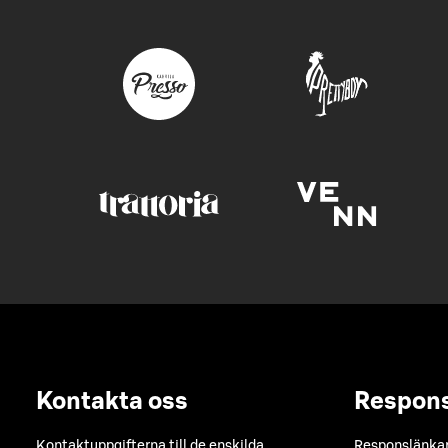
Kontakta oss
Respon
Kontaktuppgifterna till de enskilda
Responslänkarn