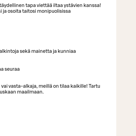
äydellinen tapa viettää iltaa ystävien kanssa!
 ja osoita taitosi monipuolisissa
ä palkintoja sekä mainetta ja kunniaa
aa seuraa
 vai vasta-alkaja, meillä on tilaa kaikille! Tartu
 hauskaan maailmaan.