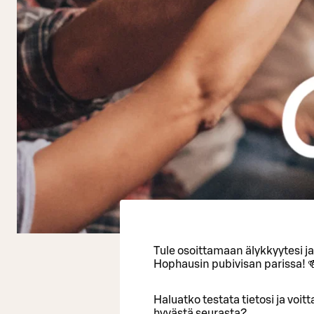
Tule osoittamaan älykkyytesi j
Hophausin pubivisan parissa! 
Haluatko testata tietosi ja voi
hyvästä seurasta?