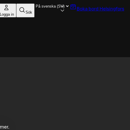
Boka bord
Helsingfors
Sök
Logga in
mmer.