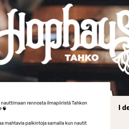
a nauttimaan rennosta ilmapiiristä Tahkon
I d
🍻🧠
ttaa mahtavia palkintoja samalla kun nautit