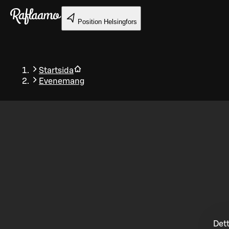
Gå till huvudinnehållet
Position
Helsingfors
Startsida
Evenemang
Tillbaka
Dett