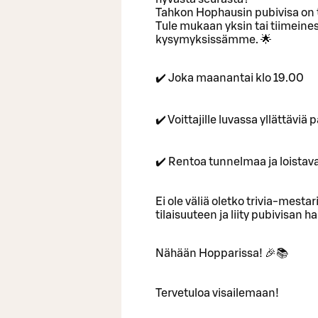
Tahkon Hophausin pubivisa on t
Tule mukaan yksin tai tiimeinesi
kysymyksissämme. 🌟
✔️ Joka maanantai klo 19.00
✔️ Voittajille luvassa yllättävi
✔️ Rentoa tunnelmaa ja loistav
Ei ole väliä oletko trivia-mestari
tilaisuuteen ja liity pubivisan
Nähään Hopparissa! 🎉📚
Tervetuloa visailemaan!