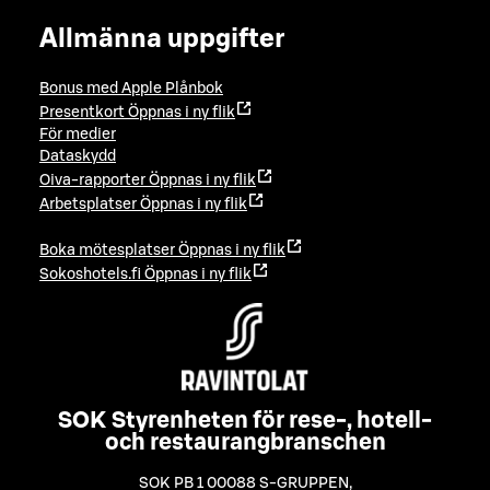
Allmänna uppgifter
Bonus med Apple Plånbok
Presentkort
Öppnas i ny flik
För medier
Dataskydd
Oiva-rapporter
Öppnas i ny flik
Arbetsplatser
Öppnas i ny flik
Boka mötesplatser
Öppnas i ny flik
Sokoshotels.fi
Öppnas i ny flik
SOK Styrenheten för rese-, hotell-
och restaurangbranschen
SOK PB 1 00088 S-GRUPPEN
,