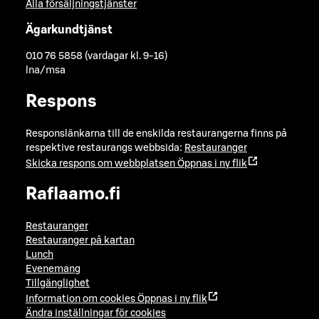
Alla försäljningstjänster
Ägarkundtjänst
010 76 5858 (vardagar kl. 9-16)
lna/msa
Respons
Responslänkarna till de enskilda restaurangerna finns på
respektive restaurangs webbsida:
Restauranger
Skicka respons om webbplatsen
Öppnas i ny flik
Raflaamo.fi
Restauranger
Restauranger på kartan
Lunch
Evenemang
Tillgänglighet
Information om cookies
Öppnas i ny flik
Ändra inställningar för cookies