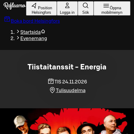
Gå till huvudinnehållet
Position
Öppna
Helsingfors
Logga in
Sök
mobilmenyn
Boka bord
Helsingfors
Startsida
Evenemang
Tiistaitanssit - Energia
TIS 24.11.2026
Tulisuudelma