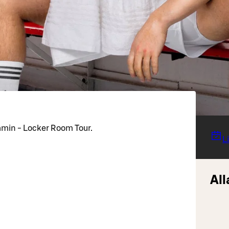
amin - Locker Room Tour.
L
All