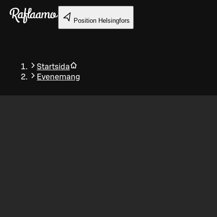
Gå till huvudinnehållet
Position
Helsingfors
Startsida
Evenemang
Tillbaka