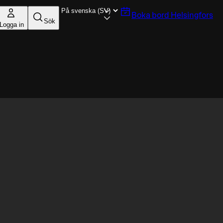
Boka bord
Helsingfors
Sök
Logga in