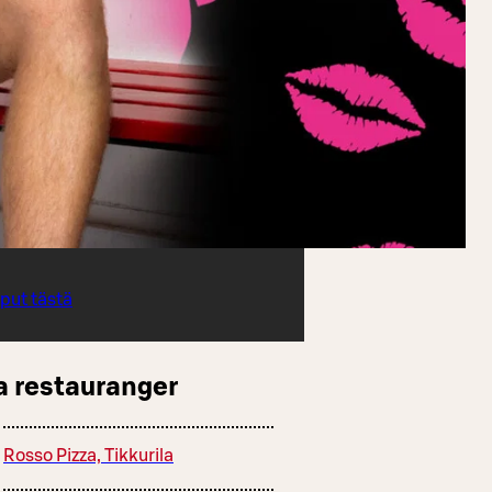
iput tästä
a restauranger
Rosso Pizza, Tikkurila