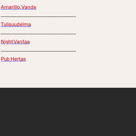
Amarillo, Vanda
Tulisuudelma
Night Vantaa
Pub Hertas