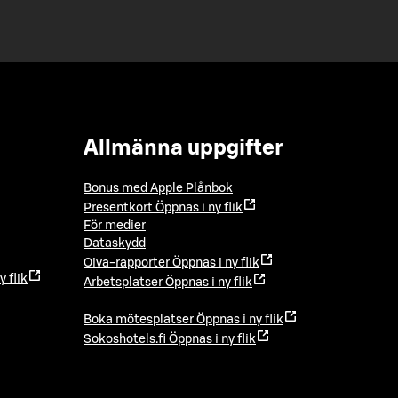
Allmänna uppgifter
Bonus med Apple Plånbok
Presentkort
Öppnas i ny flik
För medier
Dataskydd
Oiva-rapporter
Öppnas i ny flik
y flik
Arbetsplatser
Öppnas i ny flik
Boka mötesplatser
Öppnas i ny flik
Sokoshotels.fi
Öppnas i ny flik