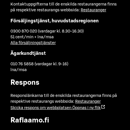
Kontaktuppgifterna till de enskilda restaurangerna finns
på respektive restaurangs webbsida:
Restauranger
Försäljingstjänst, huvudstadsregionen
0300 870 020 (vardagar kl. 8.30-16.30)
51 cent/min + lna/msa
Alla försäljningstjänster
Ägarkundtjänst
010 76 5858 (vardagar kl. 9-16)
lna/msa
Respons
Responslänkarna till de enskilda restaurangerna finns på
respektive restaurangs webbsida:
Restauranger
Skicka respons om webbplatsen
Öppnas i ny flik
Raflaamo.fi