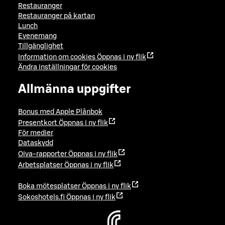
Restauranger
Restauranger på kartan
Lunch
Evenemang
Tillgänglighet
Information om cookies
Öppnas i ny flik
Ändra inställningar för cookies
Allmänna uppgifter
Bonus med Apple Plånbok
Presentkort
Öppnas i ny flik
För medier
Dataskydd
Oiva-rapporter
Öppnas i ny flik
Arbetsplatser
Öppnas i ny flik
Boka mötesplatser
Öppnas i ny flik
Sokoshotels.fi
Öppnas i ny flik