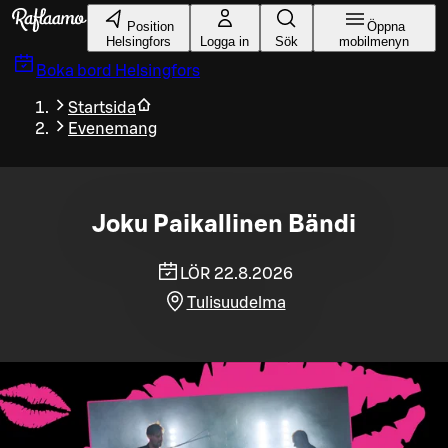
Gå till huvudinnehållet
Position
Öppna
Helsingfors
Logga in
Sök
mobilmenyn
Boka bord
Helsingfors
Startsida
Evenemang
Joku Paikallinen Bändi
LÖR 22.8.2026
Tulisuudelma