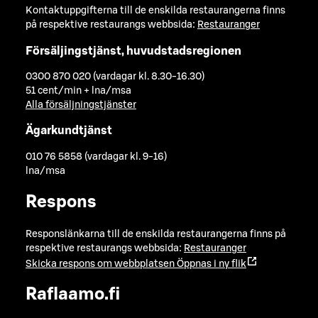
Kontaktuppgifterna till de enskilda restaurangerna finns
på respektive restaurangs webbsida:
Restauranger
Försäljingstjänst, huvudstadsregionen
0300 870 020 (vardagar kl. 8.30-16.30)
51 cent/min + lna/msa
Alla försäljningstjänster
Ägarkundtjänst
010 76 5858 (vardagar kl. 9-16)
lna/msa
Respons
Responslänkarna till de enskilda restaurangerna finns på
respektive restaurangs webbsida:
Restauranger
Skicka respons om webbplatsen
Öppnas i ny flik
Raflaamo.fi