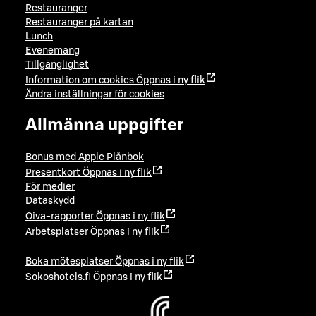
Restauranger
Restauranger på kartan
Lunch
Evenemang
Tillgänglighet
Information om cookies
Öppnas i ny flik
Ändra inställningar för cookies
Allmänna uppgifter
Bonus med Apple Plånbok
Presentkort
Öppnas i ny flik
För medier
Dataskydd
Oiva-rapporter
Öppnas i ny flik
Arbetsplatser
Öppnas i ny flik
Boka mötesplatser
Öppnas i ny flik
Sokoshotels.fi
Öppnas i ny flik