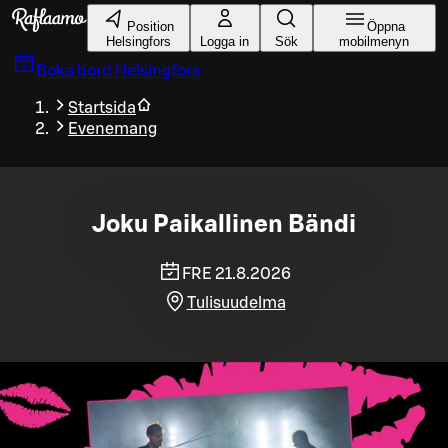
Gå till huvudinnehållet
Position
Öppna
Helsingfors
Logga in
Sök
mobilmenyn
Boka bord
Helsingfors
Startsida
Evenemang
Joku Paikallinen Bändi
FRE 21.8.2026
Tulisuudelma