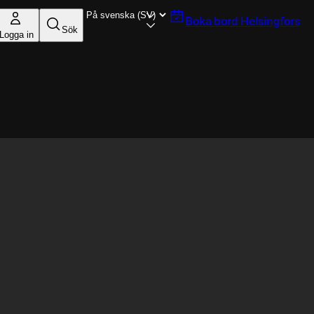
Boka bord
Helsingfors
Sök
Logga in