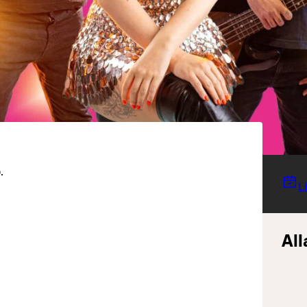
.
L
All