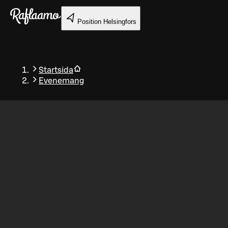
Gå till huvudinnehållet
Position
Helsingfors
Startsida
Evenemang
Tillbaka