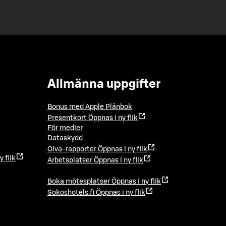
Allmänna uppgifter
Bonus med Apple Plånbok
Presentkort
Öppnas i ny flik
För medier
Dataskydd
Oiva-rapporter
Öppnas i ny flik
y flik
Arbetsplatser
Öppnas i ny flik
Boka mötesplatser
Öppnas i ny flik
Sokoshotels.fi
Öppnas i ny flik