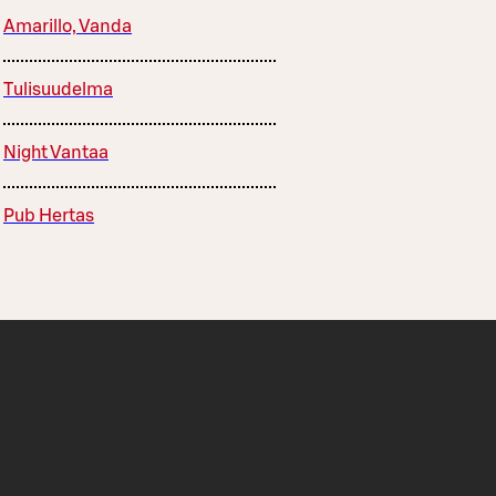
Amarillo, Vanda
Tulisuudelma
Night Vantaa
Pub Hertas