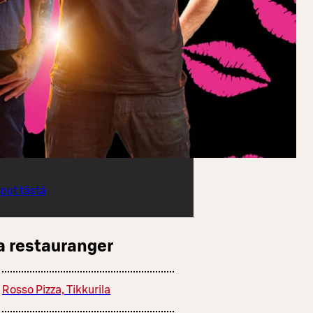
iput tästä
a restauranger
Rosso Pizza, Tikkurila