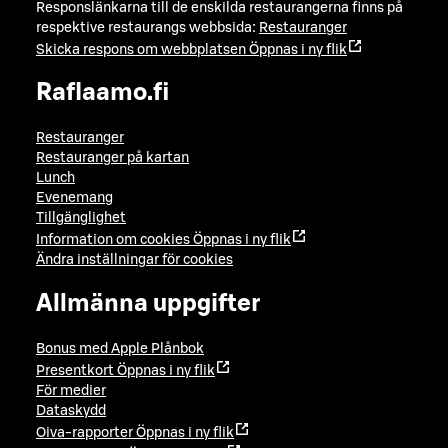
Responslänkarna till de enskilda restaurangerna finns på
respektive restaurangs webbsida:
Restauranger
Skicka respons om webbplatsen
Öppnas i ny flik
Raflaamo.fi
Restauranger
Restauranger på kartan
Lunch
Evenemang
Tillgänglighet
Information om cookies
Öppnas i ny flik
Ändra inställningar för cookies
Allmänna uppgifter
Bonus med Apple Plånbok
Presentkort
Öppnas i ny flik
För medier
Dataskydd
Oiva-rapporter
Öppnas i ny flik