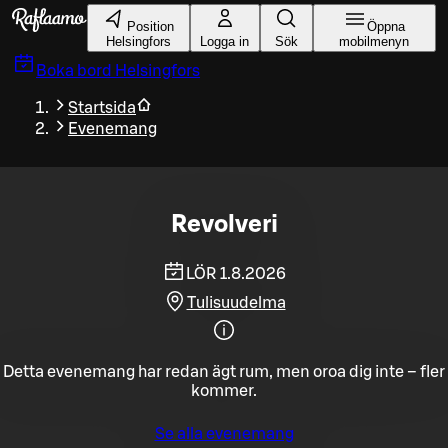
Gå till huvudinnehållet
Position
Öppna
Helsingfors
Logga in
Sök
mobilmenyn
Boka bord
Helsingfors
Startsida
Evenemang
Revolveri
LÖR 1.8.2026
Tulisuudelma
Detta evenemang har redan ägt rum, men oroa dig inte – fler
kommer.
Se alla evenemang