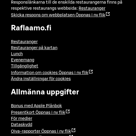
Responslänkarna till de enskilda restaurangerna finns på
respektive restaurangs webbsida:
Restauranger
Skicka respons om webbplatsen
Öppnas i ny flik
Raflaamo.fi
Restauranger
Restauranger på kartan
Lunch
Evenemang
Tillgänglighet
Information om cookies
Öppnas i ny flik
Ändra inställningar för cookies
Allmänna uppgifter
Bonus med Apple Plånbok
Presentkort
Öppnas i ny flik
För medier
Dataskydd
Oiva-rapporter
Öppnas i ny flik