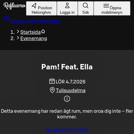
Gå till huvudinnehållet
Position
Öppna
Helsingfors
Logga in
Sök
mobilmenyn
Boka bord
Helsingfors
Startsida
Evenemang
Pam! Feat. Ella
LÖR 4.7.2026
Tulisuudelma
Detta evenemang har redan ägt rum, men oroa dig inte – fler
kommer.
Se alla evenemang