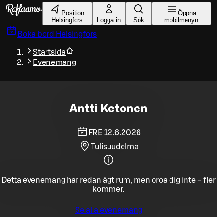
Gå till huvudinnehållet
Position
Öppna
Helsingfors
Logga in
Sök
mobilmenyn
Boka bord
Helsingfors
Startsida
Evenemang
Antti Ketonen
FRE 12.6.2026
Tulisuudelma
Detta evenemang har redan ägt rum, men oroa dig inte – fler
kommer.
Se alla evenemang