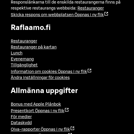
Responslänkarna till de enskilda restaurangerna finns på
respektive restaurangs webbsida:
Restauranger
Skicka respons om webbplatsen
Öppnas i ny flik
Raflaamo.fi
Restauranger
Restauranger på kartan
Lunch
Evenemang
Tillgänglighet
Information om cookies
Öppnas i ny flik
Ändra inställningar för cookies
Allmänna uppgifter
Bonus med Apple Plånbok
Presentkort
Öppnas i ny flik
För medier
Dataskydd
Oiva-rapporter
Öppnas i ny flik