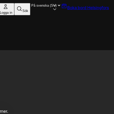
Boka bord
Helsingfors
Sök
Logga in
mmer.