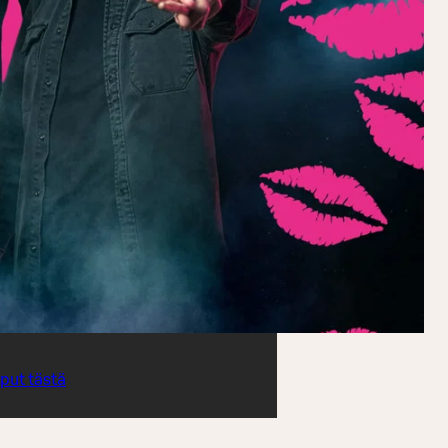
iput tästä