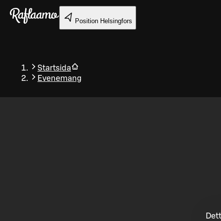
Gå till huvudinnehållet
Position
Helsingfors
Startsida
Evenemang
Tillbaka
Dett