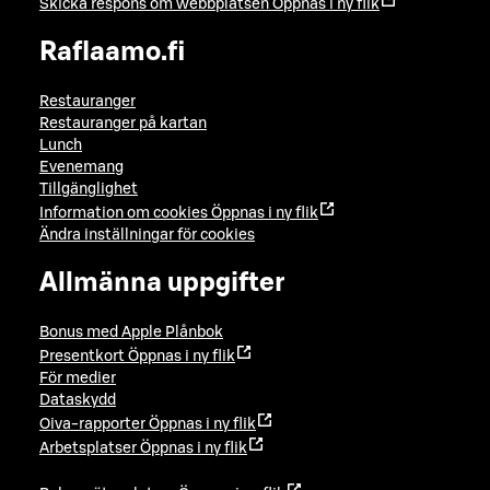
Skicka respons om webbplatsen
Öppnas i ny flik
Raflaamo.fi
Restauranger
Restauranger på kartan
Lunch
Evenemang
Tillgänglighet
Information om cookies
Öppnas i ny flik
Ändra inställningar för cookies
Allmänna uppgifter
Bonus med Apple Plånbok
Presentkort
Öppnas i ny flik
För medier
Dataskydd
Oiva-rapporter
Öppnas i ny flik
Arbetsplatser
Öppnas i ny flik