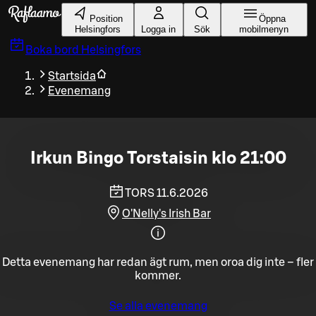
Gå till huvudinnehållet
Position
Öppna
Helsingfors
Logga in
Sök
mobilmenyn
Boka bord
Helsingfors
Startsida
Evenemang
Irkun Bingo Torstaisin klo 21:00
TORS 11.6.2026
O'Nelly's Irish Bar
Detta evenemang har redan ägt rum, men oroa dig inte – fler
kommer.
Se alla evenemang