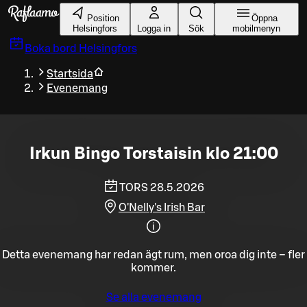
Gå till huvudinnehållet
Position
Öppna
Helsingfors
Logga in
Sök
mobilmenyn
Boka bord
Helsingfors
Startsida
Evenemang
Irkun Bingo Torstaisin klo 21:00
TORS 28.5.2026
O'Nelly's Irish Bar
Detta evenemang har redan ägt rum, men oroa dig inte – fler
kommer.
Se alla evenemang