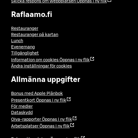
Skicka respons om webbplatsen
Öppnas i ny flik
Raflaamo.fi
Restauranger
Restauranger på kartan
Lunch
Evenemang
Tillgänglighet
Information om cookies
Öppnas i ny flik
Ändra inställningar för cookies
Allmänna uppgifter
Bonus med Apple Plånbok
Presentkort
Öppnas i ny flik
För medier
Dataskydd
Oiva-rapporter
Öppnas i ny flik
Arbetsplatser
Öppnas i ny flik