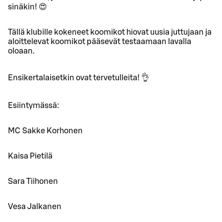
sinäkin! 😍
Tällä klubille kokeneet koomikot hiovat uusia juttujaan ja
aloittelevat koomikot pääsevät testaamaan lavalla
oloaan.
Ensikertalaisetkin ovat tervetulleita! 👌
Esiintymässä:
MC Sakke Korhonen
Kaisa Pietilä
Sara Tiihonen
Vesa Jalkanen