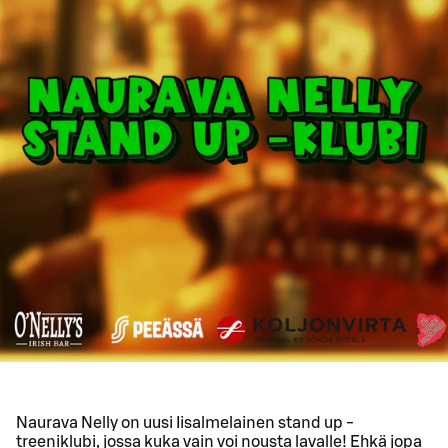
Naurava Nelly on uusi Iisalmelainen stand up -
treeniklubi, jossa kuka vain voi nousta lavalle! Ehkä jopa