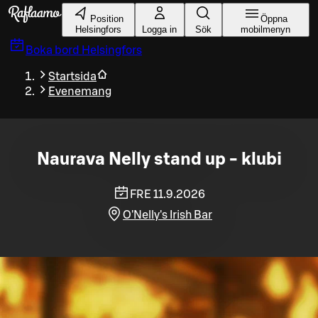
Gå till huvudinnehållet
Position
Öppna
Helsingfors
Logga in
Sök
mobilmenyn
Boka bord
Helsingfors
Startsida
Evenemang
Naurava Nelly stand up - klubi
FRE 11.9.2026
O'Nelly's Irish Bar