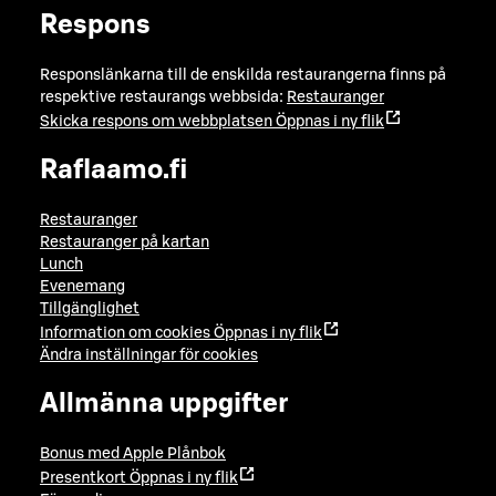
Respons
Responslänkarna till de enskilda restaurangerna finns på
respektive restaurangs webbsida:
Restauranger
Skicka respons om webbplatsen
Öppnas i ny flik
Raflaamo.fi
Restauranger
Restauranger på kartan
Lunch
Evenemang
Tillgänglighet
Information om cookies
Öppnas i ny flik
Ändra inställningar för cookies
Allmänna uppgifter
Bonus med Apple Plånbok
Presentkort
Öppnas i ny flik