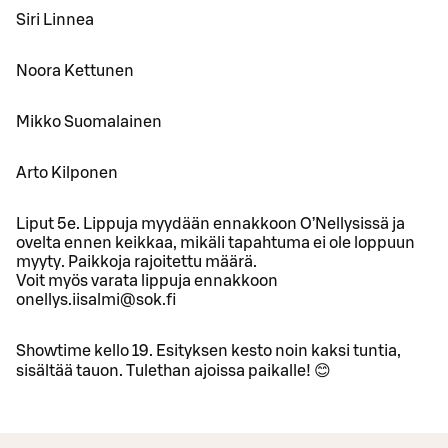
Siri Linnea
Noora Kettunen
Mikko Suomalainen
Arto Kilponen
Liput 5e. Lippuja myydään ennakkoon O’Nellysissä ja
ovelta ennen keikkaa, mikäli tapahtuma ei ole loppuun
myyty. Paikkoja rajoitettu määrä.
Voit myös varata lippuja ennakkoon
onellys.iisalmi@sok.fi
Showtime kello 19. Esityksen kesto noin kaksi tuntia,
sisältää tauon. Tulethan ajoissa paikalle! 😊