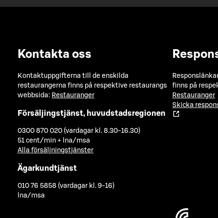
Kontakta oss
Respon
Kontaktuppgifterna till de enskilda
Responslänkarn
restaurangerna finns på respektive restaurangs
finns på respe
webbsida:
Restauranger
Restauranger
Skicka respo
Försäljingstjänst, huvudstadsregionen
0300 870 020 (vardagar kl. 8.30-16.30)
51 cent/min + lna/msa
Alla försäljningstjänster
Ägarkundtjänst
010 76 5858 (vardagar kl. 9-16)
lna/msa