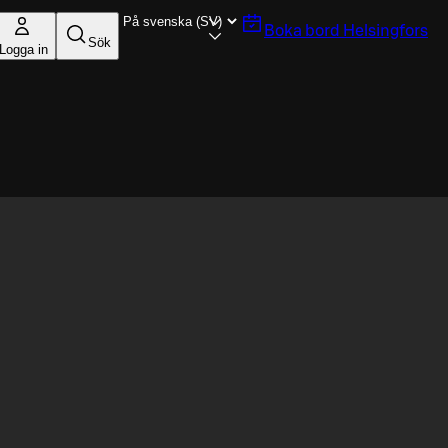
Boka bord
Helsingfors
Sök
Logga in