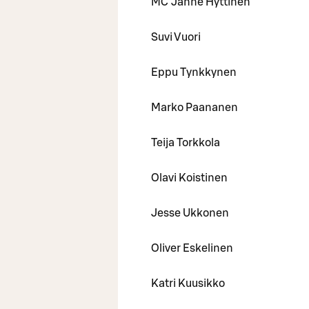
MC Janne Hyttinen
Suvi Vuori
Eppu Tynkkynen
Marko Paananen
Teija Torkkola
Olavi Koistinen
Jesse Ukkonen
Oliver Eskelinen
Katri Kuusikko