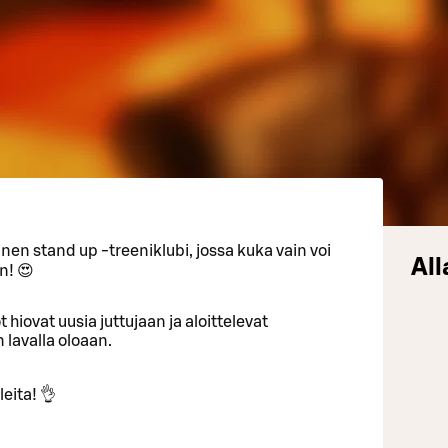
inen stand up -treeniklubi, jossa kuka vain voi
All
n! 😍
 hiovat uusia juttujaan ja aloittelevat
lavalla oloaan.
leita! 👌