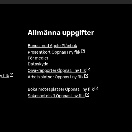
Allmänna uppgifter
Bonus med Apple Plånbok
Presentkort
Öppnas i ny flik
För medier
Dataskydd
Oiva-rapporter
Öppnas i ny flik
y flik
Arbetsplatser
Öppnas i ny flik
Boka mötesplatser
Öppnas i ny flik
Sokoshotels.fi
Öppnas i ny flik