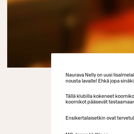
Naurava Nelly on uusi Iisalmela
nousta lavalle! Ehkä jopa sinäki
Tällä klubilla kokeneet koomikot
koomikot pääsevät testaamaan 
Ensikertalaisetkin ovat tervetul