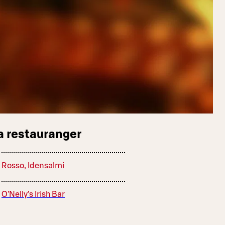
a restauranger
Rosso, Idensalmi
O'Nelly's Irish Bar