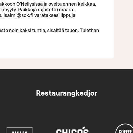
kkoon O’Nellysissä ja ovelta ennen keikkaa,
 myyty. Paikkoja rajoitettu määrä.
s.iisalmi@sok.fi varataksesi lippuja
sto noin kaksi tuntia, sisältää tauon. Tulethan
Restaurangkedjor