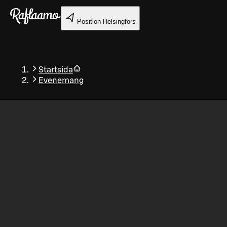
Gå till huvudinnehållet
Position
Helsingfors
Startsida
Evenemang
Tillbaka