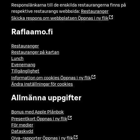
Responslänkarna till de enskilda restaurangerna finns på
respektive restaurangs webbsida:
Restauranger
Skicka respons om webbplatsen
Öppnas i ny flik
Raflaamo.fi
Restauranger
Restauranger på kartan
Lunch
Evenemang
Tillgänglighet
Information om cookies
Öppnas i ny flik
Ändra inställningar för cookies
Allmänna uppgifter
Bonus med Apple Plånbok
Presentkort
Öppnas i ny flik
För medier
Dataskydd
Oiva-rapporter
Öppnas i ny flik