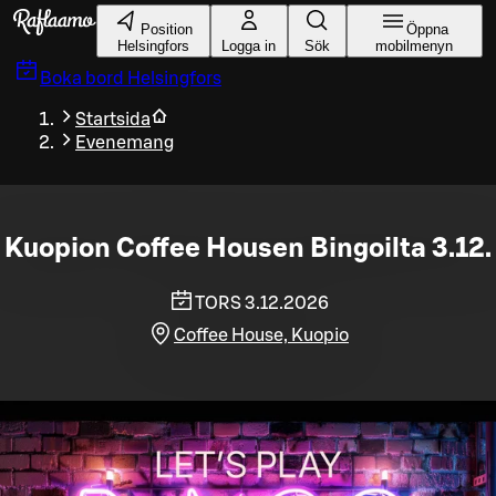
Gå till huvudinnehållet
Position
Öppna
Helsingfors
Logga in
Sök
mobilmenyn
Boka bord
Helsingfors
Startsida
Evenemang
Kuopion Coffee Housen Bingoilta 3.12.
TORS 3.12.2026
Coffee House, Kuopio